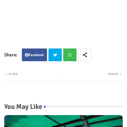
Facebook
Twit
Wha
OLDER
NEWER
ter
tsap
p
You May Like