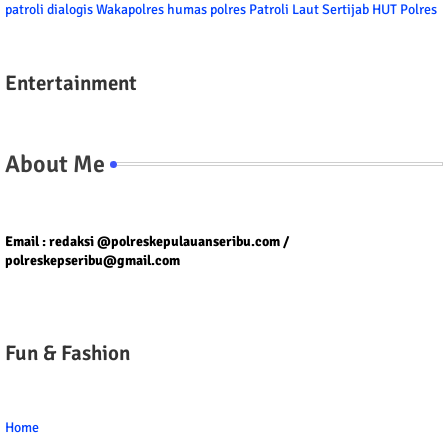
patroli dialogis
Wakapolres
humas polres
Patroli Laut
Sertijab
HUT Polres
Entertainment
About Me
Tel/fax/WA : 081399667257 atau 021-29459802
Email : redaksi @polreskepulauanseribu.com /
polreskepseribu@gmail.com
Fun & Fashion
Home