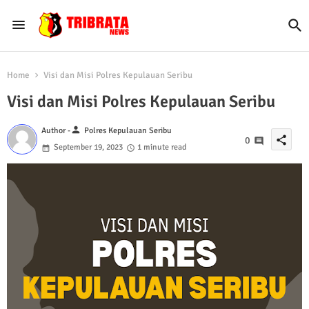
Home
Visi dan Misi Polres Kepulauan Seribu
Visi dan Misi Polres Kepulauan Seribu
person
Author -
Polres Kepulauan Seribu
share
0
September 19, 2023
1 minute read