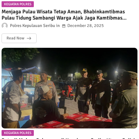
KEGIATAN POLRES
Menjaga Pulau Wisata Tetap Aman, Bhabinkamtibmas
Pulau Tidung Sambangi Warga Ajak Jaga Kamtibmas
Selama Ops Lilin 2025
Polres Kepulauan Seribu
December 28, 2025
Read Now
KEGIATAN POLRES