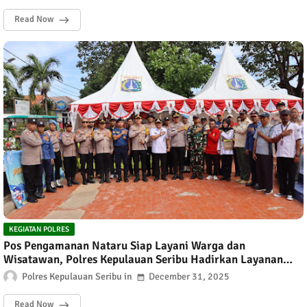
Read Now
KEGIATAN POLRES
Pos Pengamanan Nataru Siap Layani Warga dan
Wisatawan, Polres Kepulauan Seribu Hadirkan Layanan
Ramah di Lima Pulau
Polres Kepulauan Seribu
December 31, 2025
Read Now