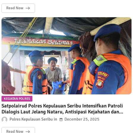
Read Now
KEGIATAN POLRES
Satpolairud Polres Kepulauan Seribu Intensifkan Patroli
Dialogis Laut Jelang Nataru, Antisipasi Kejahatan dan
Waspada Cuaca Buruk
Polres Kepulauan Seribu
December 25, 2025
Read Now