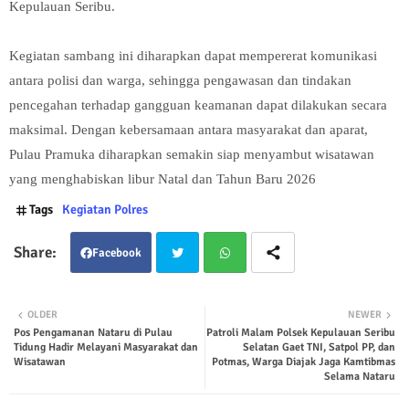
Kepulauan Seribu.
Kegiatan sambang ini diharapkan dapat mempererat komunikasi
antara polisi dan warga, sehingga pengawasan dan tindakan
pencegahan terhadap gangguan keamanan dapat dilakukan secara
maksimal. Dengan kebersamaan antara masyarakat dan aparat,
Pulau Pramuka diharapkan semakin siap menyambut wisatawan
yang menghabiskan libur Natal dan Tahun Baru 2026
Tags
Kegiatan Polres
Facebook
Twit
Wha
OLDER
NEWER
Pos Pengamanan Nataru di Pulau
Patroli Malam Polsek Kepulauan Seribu
ter
tsap
Tidung Hadir Melayani Masyarakat dan
Selatan Gaet TNI, Satpol PP, dan
Wisatawan
Potmas, Warga Diajak Jaga Kamtibmas
p
Selama Nataru