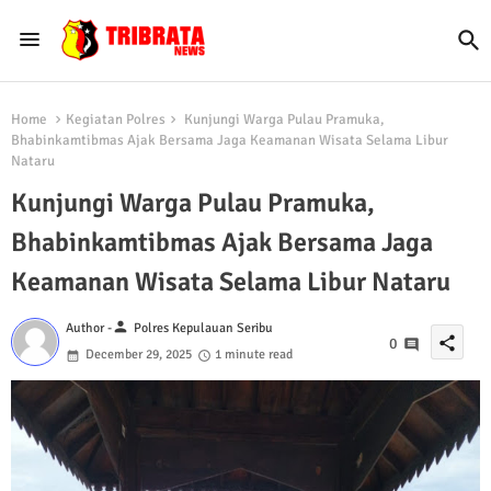
Home
Kegiatan Polres
Kunjungi Warga Pulau Pramuka,
Bhabinkamtibmas Ajak Bersama Jaga Keamanan Wisata Selama Libur
Nataru
Kunjungi Warga Pulau Pramuka,
Bhabinkamtibmas Ajak Bersama Jaga
Keamanan Wisata Selama Libur Nataru
person
Author -
Polres Kepulauan Seribu
share
0
December 29, 2025
1 minute read