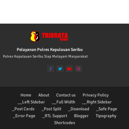
TRIBRATA KAMI POLISI INDONESIA: 1. BERB
Pelayanan Polres Kepulauan Seribu
Polres Kepulauan Seribu Siap Melayani Masyarakat
Home
About
Contact us
Privacy Policy
__Left Sidebar
__Full Width
__Right Sidebar
_Post Cards
_Post Split
_Download
_Safe Page
_Error Page
_RTL Support
Blogger
Tipography
Shortcodes