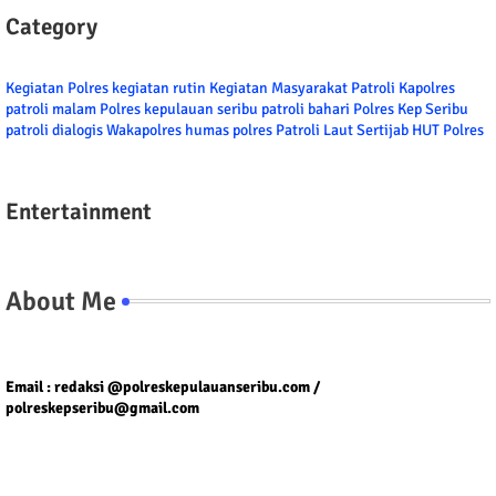
Category
Kegiatan Polres
kegiatan rutin
Kegiatan Masyarakat
Patroli
Kapolres
patroli malam
Polres kepulauan seribu
patroli bahari
Polres Kep Seribu
patroli dialogis
Wakapolres
humas polres
Patroli Laut
Sertijab
HUT Polres
Entertainment
About Me
Tel/fax/WA : 081399667257 atau 021-29459802
Email : redaksi @polreskepulauanseribu.com /
polreskepseribu@gmail.com