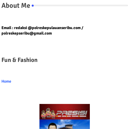
About Me
Tel/fax/WA : 081399667257 atau 021-29459802
Email : redaksi @polreskepulauanseribu.com /
polreskepseribu@gmail.com
Fun & Fashion
Home