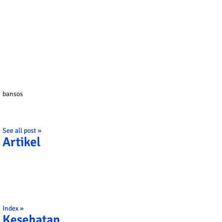
bansos
See all post »
Artikel
Index »
Kesehatan