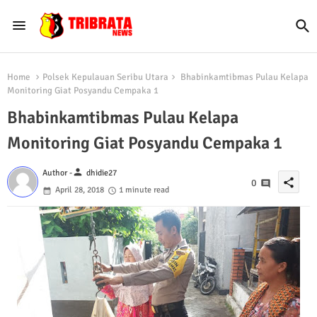
Home
Polsek Kepulauan Seribu Utara
Bhabinkamtibmas Pulau Kelapa
Monitoring Giat Posyandu Cempaka 1
Bhabinkamtibmas Pulau Kelapa
Monitoring Giat Posyandu Cempaka 1
person
Author -
dhidie27
share
0
April 28, 2018
1 minute read