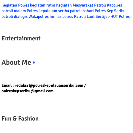
Kegiatan Polres
kegiatan rutin
Kegiatan Masyarakat
Patroli
Kapolres
patroli malam
Polres kepulauan seribu
patroli bahari
Polres Kep Seribu
patroli dialogis
Wakapolres
humas polres
Patroli Laut
Sertijab
HUT Polres
Entertainment
About Me
Tel/fax/WA : 081399667257 atau 021-29459802
Email : redaksi @polreskepulauanseribu.com /
polreskepseribu@gmail.com
Fun & Fashion