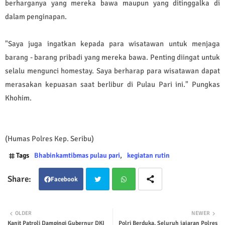
berharganya yang mereka bawa maupun yang ditinggalka di
dalam penginapan.
"Saya juga ingatkan kepada para wisatawan untuk menjaga
barang - barang pribadi yang mereka bawa. Penting diingat untuk
selalu mengunci homestay. Saya berharap para wisatawan dapat
merasakan kepuasan saat berlibur di Pulau Pari ini." Pungkas
Khohim.
(Humas Polres Kep. Seribu)
Tags
Bhabinkamtibmas pulau pari
kegiatan rutin
Facebook
Twit
Wha
OLDER
NEWER
Kanit Patroli Dampingi Gubernur DKI
Polri Berduka, Seluruh jajaran Polres
ter
tsap