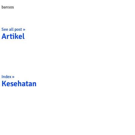
bansos
See all post »
Artikel
Index »
Kesehatan