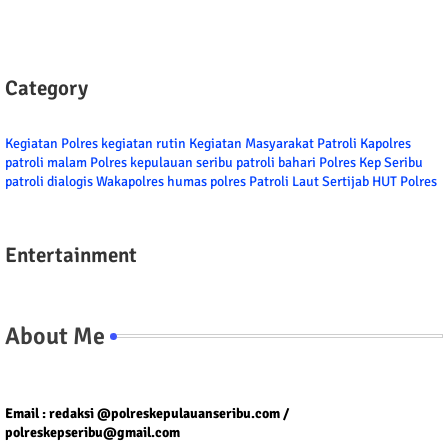
Category
Kegiatan Polres
kegiatan rutin
Kegiatan Masyarakat
Patroli
Kapolres
patroli malam
Polres kepulauan seribu
patroli bahari
Polres Kep Seribu
patroli dialogis
Wakapolres
humas polres
Patroli Laut
Sertijab
HUT Polres
Entertainment
About Me
Tel/fax/WA : 081399667257 atau 021-29459802
Email : redaksi @polreskepulauanseribu.com /
polreskepseribu@gmail.com