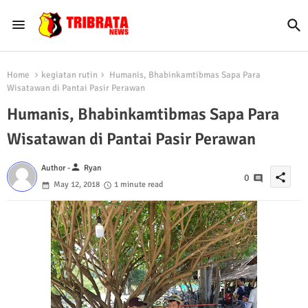
Home
kegiatan rutin
Humanis, Bhabinkamtibmas Sapa Para
Wisatawan di Pantai Pasir Perawan
Humanis, Bhabinkamtibmas Sapa Para
Wisatawan di Pantai Pasir Perawan
person
Author -
Ryan
share
0
May 12, 2018
1 minute read