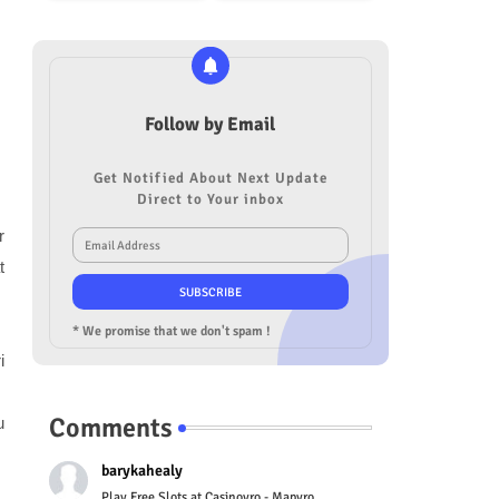
Follow by Email
Get Notified About Next Update
Direct to Your inbox
r
t
* We promise that we don't spam !
i
Comments
u
barykahealy
Play Free Slots at Casinoyro - Mapyro