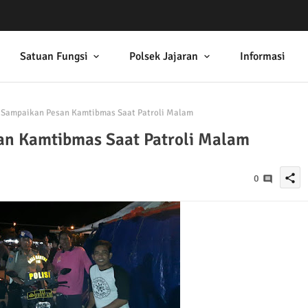
Satuan Fungsi
Polsek Jajaran
Informasi
 Sampaikan Pesan Kamtibmas Saat Patroli Malam
an Kamtibmas Saat Patroli Malam
share
0