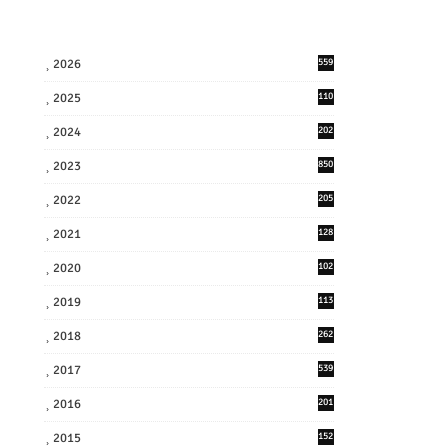
2026
559
2025
110
3
2024
202
8
2023
850
2022
205
9
2021
128
3
2020
102
7
2019
113
2
2018
262
6
2017
539
6
2016
201
1
2015
152