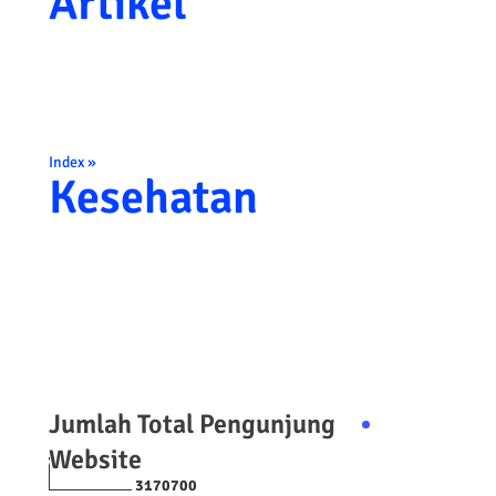
Artikel
Index »
Kesehatan
Jumlah Total Pengunjung
Website
3
1
7
0
7
0
0