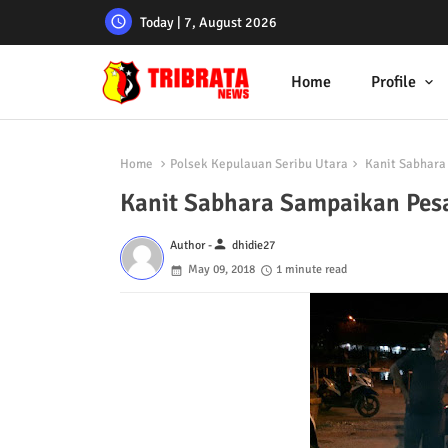
Today | 7, August 2026
Home
Profile
Home
Polsek Kepulauan Seribu Utara
Kanit Sabhara
Kanit Sabhara Sampaikan Pes
person
Author -
dhidie27
May 09, 2018
1 minute read