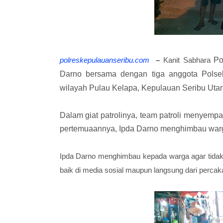
polreskepulauanseribu.com
–
Kanit Sabhara
Po
Darno bersama dengan tiga anggota Polsek
wilayah Pulau Kelapa, Kepulauan Seribu Utara
Dalam giat patrolinya, team patroli menyemp
pertemuaannya, Ipda Darno menghimbau warga
Ipda Darno menghimbau kepada warga agar tidak 
baik di media sosial maupun langsung dari percak