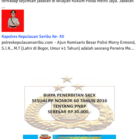
terhadap sejumlah jabatan di wilayah hukum Polda Metro Jaya. Jabatan
...
Kapolres Kepulauan Seribu Ke- XII
polreskepulauanseribu.com - Ajun Komisaris Besar Polisi Morry Ermond,
S.I.K., M.T (Lahir di Bogor, Umur 41 Tahun) adalah seorang Perwira Me...