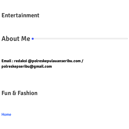
Entertainment
About Me
Tel/fax/WA : 081399667257 atau 021-29459802
Email : redaksi @polreskepulauanseribu.com /
polreskepseribu@gmail.com
Fun & Fashion
Home