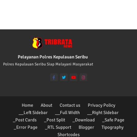
TRIBRATA KAMI POLISI INDONESIA: 1. B
Pelayanan Polres Kepulauan Seribu
Polres Kepulauan Seribu Siap Melayani Masyarakat
Home
About
Contact us
Privacy Policy
__Left Sidebar
__Full Width
__Right Sidebar
_Post Cards
_Post Split
_Download
_Safe Page
_Error Page
_RTL Support
Blogger
Tipography
Shortcodes