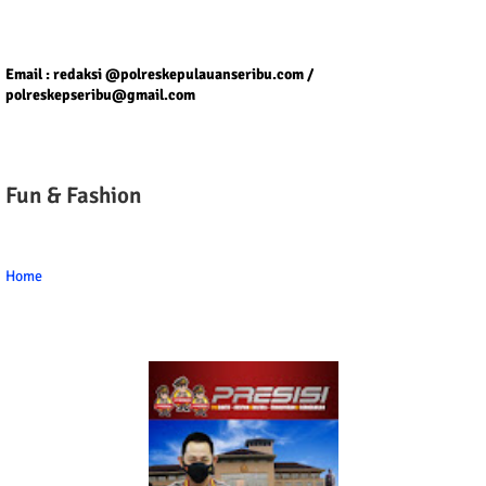
Tel/fax/WA : 081399667257 atau 021-29459802
Email : redaksi @polreskepulauanseribu.com /
polreskepseribu@gmail.com
Fun & Fashion
Home