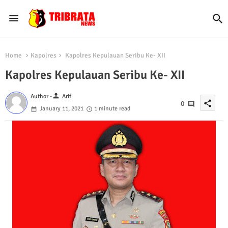
Home
Kapolres
Kapolres Kepulauan Seribu Ke- XII
Kapolres Kepulauan Seribu Ke- XII
person
Author -
Arif
share
0
January 11, 2021
1 minute read