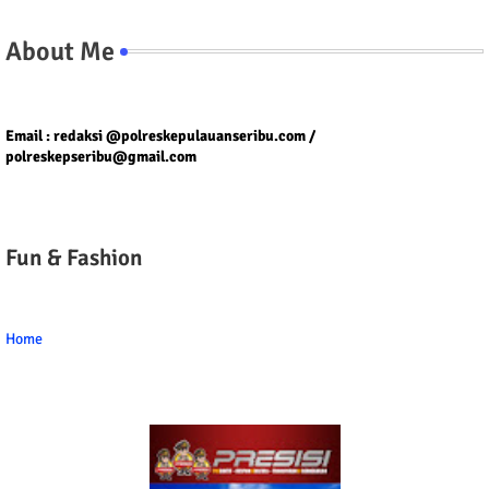
About Me
Tel/fax/WA : 081399667257 atau 021-29459802
Email : redaksi @polreskepulauanseribu.com /
polreskepseribu@gmail.com
Fun & Fashion
Home