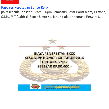
Kapolres Kepulauan Seribu Ke- XII
polreskepulauanseribu.com - Ajun Komisaris Besar Polisi Morry Ermond,
S.I.K., M.T (Lahir di Bogor, Umur 41 Tahun) adalah seorang Perwira Me...