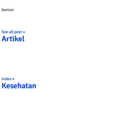
bansos
See all post »
Artikel
Index »
Kesehatan