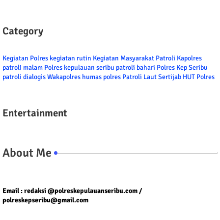
Category
Kegiatan Polres
kegiatan rutin
Kegiatan Masyarakat
Patroli
Kapolres
patroli malam
Polres kepulauan seribu
patroli bahari
Polres Kep Seribu
patroli dialogis
Wakapolres
humas polres
Patroli Laut
Sertijab
HUT Polres
Entertainment
About Me
Tel/fax/WA : 081399667257 atau 021-29459802
Email : redaksi @polreskepulauanseribu.com /
polreskepseribu@gmail.com