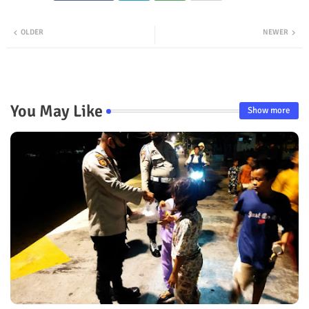
Twit
Wha
OLDER
NEWER
ter
tsap
p
You May Like
Show more