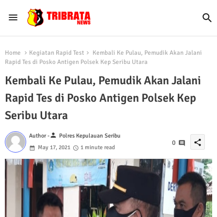
Home
Kegiatan Rapid Test
Kembali Ke Pulau, Pemudik Akan Jalani
Rapid Tes di Posko Antigen Polsek Kep Seribu Utara
Kembali Ke Pulau, Pemudik Akan Jalani
Rapid Tes di Posko Antigen Polsek Kep
Seribu Utara
person
Author -
Polres Kepulauan Seribu
share
0
May 17, 2021
1 minute read