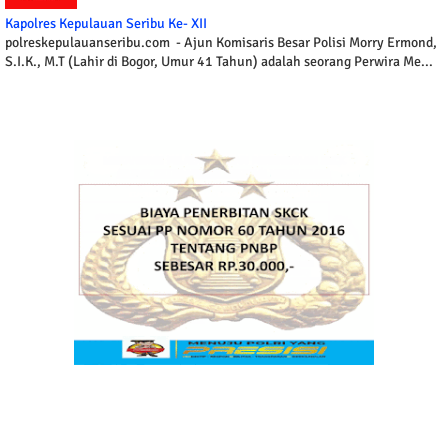
Kapolres Kepulauan Seribu Ke- XII
polreskepulauanseribu.com - Ajun Komisaris Besar Polisi Morry Ermond,
S.I.K., M.T (Lahir di Bogor, Umur 41 Tahun) adalah seorang Perwira Me...