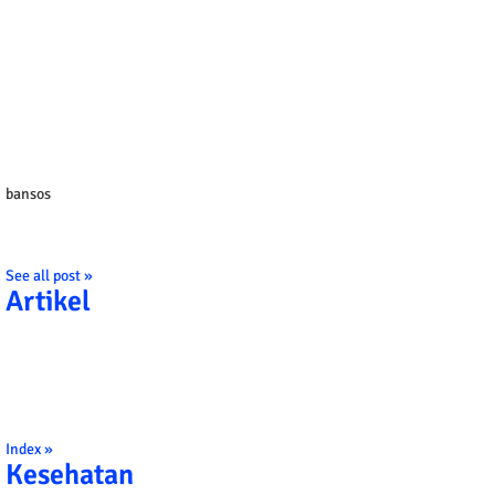
bansos
See all post »
Artikel
Index »
Kesehatan