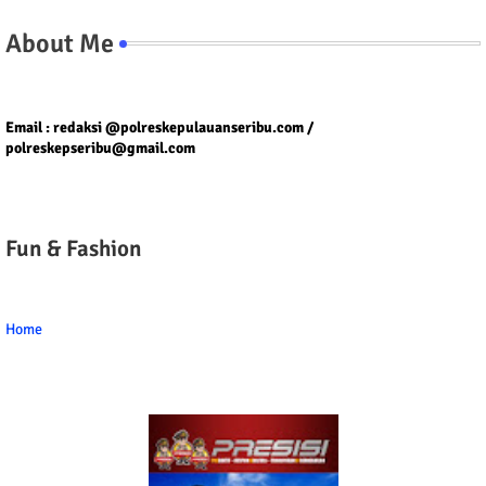
About Me
Tel/fax/WA : 081399667257 atau 021-29459802
Email : redaksi @polreskepulauanseribu.com /
polreskepseribu@gmail.com
Fun & Fashion
Home