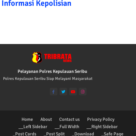
Informasi Kepolisian
TRIBRATA KAMI POLISI INDONESIA: 1.
Pelayanan Polres Kepulauan Seribu
Polres Kepulauan Seribu Siap Melayani Masyarakat
Home
About
Contact us
Privacy Policy
__Left Sidebar
__Full Width
__Right Sidebar
_Post Cards
_Post Split
_Download
_Safe Page