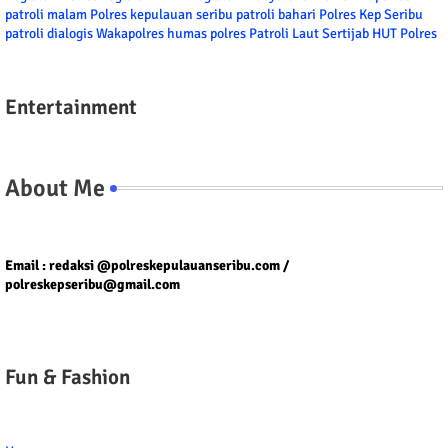
patroli malam
Polres kepulauan seribu
patroli bahari
Polres Kep Seribu
patroli dialogis
Wakapolres
humas polres
Patroli Laut
Sertijab
HUT Polres
Entertainment
About Me
Tel/fax/WA : 081399667257 atau 021-29459802
Email : redaksi @polreskepulauanseribu.com /
polreskepseribu@gmail.com
Fun & Fashion