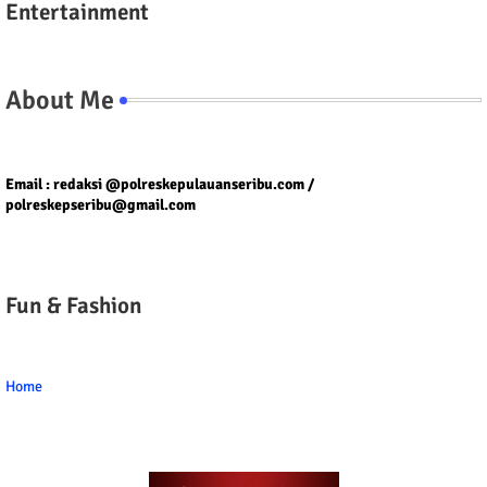
Entertainment
About Me
Tel/fax/WA : 081399667257 atau 021-29459802
Email : redaksi @polreskepulauanseribu.com /
polreskepseribu@gmail.com
Fun & Fashion
Home