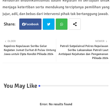
Kehadiran Bhabinkamtibmas dalam kegiatan ini bertujuan untuk
menjaga ketertiban serta mendukung terciptanya pemilihan yang
jujur, adil, dan bebas dari intervensi pihak tak bertanggung jawab.
Facebook
Twit
Wha
OLDER
NEWER
Kapolres Kepulauan Seribu Gelar
Patroli Satpolairud Polres Kepulauan
ter
tsap
Kegiatan Jumat Curhat di Pulau Untung
Seribu Laksanakan Patroli Laut
Jawa untuk Cipta Kondisi Pilkada 2024
Antisipasi Kejahatan dan Pengamanan
p
Pilkada 2024
You May Like
Error:
No results found