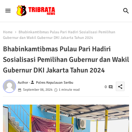
Home
Bhabinkamtibmas Pulau Pari Hadiri Sosialisasi Pemilihan
Gubernur dan Wakil Gubernur DKI Jakarta Tahun 2024
Bhabinkamtibmas Pulau Pari Hadiri
Sosialisasi Pemilihan Gubernur dan Wakil
Gubernur DKI Jakarta Tahun 2024
person
Author -
Polres Kepulauan Seribu
share
0
September 06, 2024
1 minute read