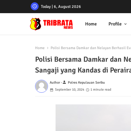
Today | 6, August 2026
Home
Profile
Home
Polisi Bersama Damkar dan Nelayan Berhasil Ev
Polisi Bersama Damkar dan N
Sangaji yang Kandas di Perair
person
Author -
Polres Kepulauan Seribu
September 10, 2024
1 minute read