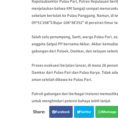
Kapolsubsektor Pulau Pari, Polres Kepulauan Seri
menjelaskan bahwa KM Sangaji sempat menurunka
sebelum bertolak ke Pulau Panggang. Namun, di ten
05°51'208"S Bujur 106°38'252" di perairan timur la
Salah satu penumpang, Santi, warga Pulau Pari, s
anggota Satpol PP bernama Akbar. Akbar kemudia
gabungan dari Polsek, Damkar, dan nelayan sete
Proses evakuasi berjalan lancar, di mana 26 pen
Damkar dari Pulau Pari dan Pulau Karya. Tidak ad
aman setelah dibawa ke Pulau Pari.
Patroli gabungan dari berbagai instansi memast
untuk menghindari potensi bahaya lebih lanjut.
Facebook
Twitter
Whatsapp