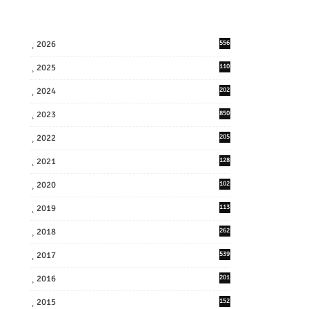
2026
556
2025
110
3
2024
202
8
2023
850
2022
205
9
2021
128
3
2020
102
7
2019
113
2
2018
262
6
2017
539
6
2016
201
1
2015
152