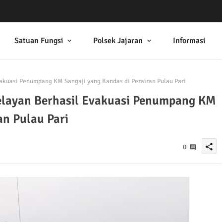
Satuan Fungsi
Polsek Jajaran
Informasi
akuasi Penumpang KM Sangaji yang Kandas di Perairan Pulau Pari
elayan Berhasil Evakuasi Penumpang KM
an Pulau Pari
share
0