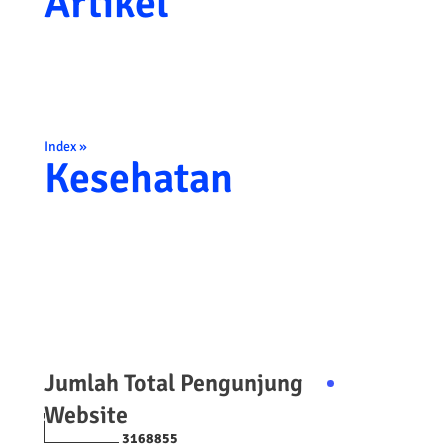
Artikel
Index »
Kesehatan
Jumlah Total Pengunjung
Website
3
1
6
8
8
5
5