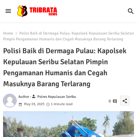
Home
Polisi Baik di Dermaga Pulau: Kapolsek Kepulauan Seribu Selatan
Pimpin Pengamanan Humanis dan Cegah Masuknya Barang Terlarang
Polisi Baik di Dermaga Pulau: Kapolsek
Kepulauan Seribu Selatan Pimpin
Pengamanan Humanis dan Cegah
Masuknya Barang Terlarang
person
Author -
Polres Kepulauan Seribu
share
0
May 03, 2025
1 minute read