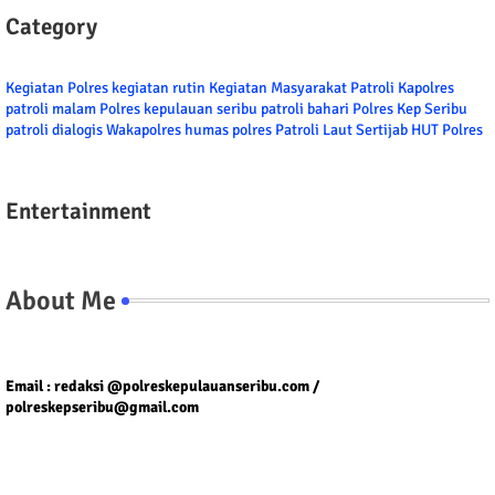
Category
Kegiatan Polres
kegiatan rutin
Kegiatan Masyarakat
Patroli
Kapolres
patroli malam
Polres kepulauan seribu
patroli bahari
Polres Kep Seribu
patroli dialogis
Wakapolres
humas polres
Patroli Laut
Sertijab
HUT Polres
Entertainment
About Me
Tel/fax/WA : 081399667257 atau 021-29459802
Email : redaksi @polreskepulauanseribu.com /
polreskepseribu@gmail.com