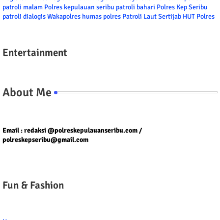
patroli malam
Polres kepulauan seribu
patroli bahari
Polres Kep Seribu
patroli dialogis
Wakapolres
humas polres
Patroli Laut
Sertijab
HUT Polres
Entertainment
About Me
Tel/fax/WA : 081399667257 atau 021-29459802
Email : redaksi @polreskepulauanseribu.com /
polreskepseribu@gmail.com
Fun & Fashion