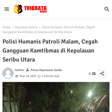
Home
Kegiatan Polres
Polisi Humanis Patroli Malam, Cegah
Gangguan Kamtibmas di Kepulauan Seribu Utara
Polisi Humanis Patroli Malam, Cegah
Gangguan Kamtibmas di Kepulauan
Seribu Utara
person
Author -
Polres Kepulauan Seribu
share
0
May 19, 2025
1 minute read