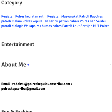
Category
Kegiatan Polres
kegiatan rutin
Kegiatan Masyarakat
Patroli
Kapolres
patroli malam
Polres kepulauan seribu
patroli bahari
Polres Kep Seribu
patroli dialogis
Wakapolres
humas polres
Patroli Laut
Sertijab
HUT Polres
Entertainment
About Me
Tel/fax/WA : 081399667257 atau 021-29459802
Email : redaksi @polreskepulauanseribu.com /
polreskepseribu@gmail.com
Fun & Fashion