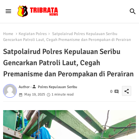
Home
Kegiatan Polres
Satpolairud Polres Kepulauan Seribu
Gencarkan Patroli Laut, Cegah Premanisme dan Perompakan di Perairan
Satpolairud Polres Kepulauan Seribu
Gencarkan Patroli Laut, Cegah
Premanisme dan Perompakan di Perairan
person
Author -
Polres Kepulauan Seribu
share
0
May 19, 2025
1 minute read