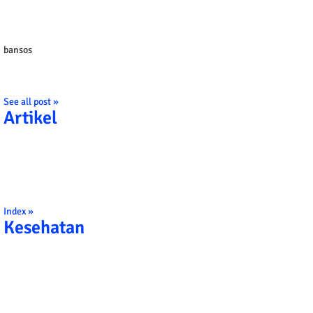
bansos
See all post »
Artikel
Index »
Kesehatan