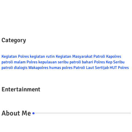
Category
Kegiatan Polres
kegiatan rutin
Kegiatan Masyarakat
Patroli
Kapolres
patroli malam
Polres kepulauan seribu
patroli bahari
Polres Kep Seribu
patroli dialogis
Wakapolres
humas polres
Patroli Laut
Sertijab
HUT Polres
Entertainment
About Me
Tel/fax/WA : 081399667257 atau 021-29459802