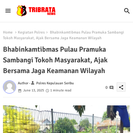
Home
Kegiatan Polres
Bhabinkamtibmas Pulau Pramuka Sambangi
Tokoh Masyarakat, Ajak Bersama Jaga Keamanan Wilayah
Bhabinkamtibmas Pulau Pramuka
Sambangi Tokoh Masyarakat, Ajak
Bersama Jaga Keamanan Wilayah
person
Author -
Polres Kepulauan Seribu
share
0
June 13, 2025
1 minute read