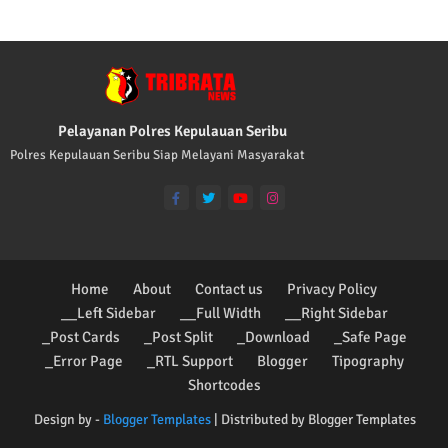
Pelayanan Polres Kepulauan Seribu
Polres Kepulauan Seribu Siap Melayani Masyarakat
Home
About
Contact us
Privacy Policy
__Left Sidebar
__Full Width
__Right Sidebar
_Post Cards
_Post Split
_Download
_Safe Page
_Error Page
_RTL Support
Blogger
Tipography
Shortcodes
Design by -
Blogger Templates
| Distributed by
Blogger Templates