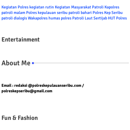
Kegiatan Polres
kegiatan rutin
Kegiatan Masyarakat
Patroli
Kapolres
patroli malam
Polres kepulauan seribu
patroli bahari
Polres Kep Seribu
patroli dialogis
Wakapolres
humas polres
Patroli Laut
Sertijab
HUT Polres
Entertainment
About Me
Tel/fax/WA : 081399667257 atau 021-29459802
Email : redaksi @polreskepulauanseribu.com /
polreskepseribu@gmail.com
Fun & Fashion