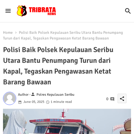
Home
Polisi Baik Polsek Kepulauan Seribu Utara Bantu Penumpang
Turun dari Kapal, Tegaskan Pengawasan Ketat Barang Bawaan
Polisi Baik Polsek Kepulauan Seribu
Utara Bantu Penumpang Turun dari
Kapal, Tegaskan Pengawasan Ketat
Barang Bawaan
person
Author -
Polres Kepulauan Seribu
share
0
June 05, 2025
1 minute read