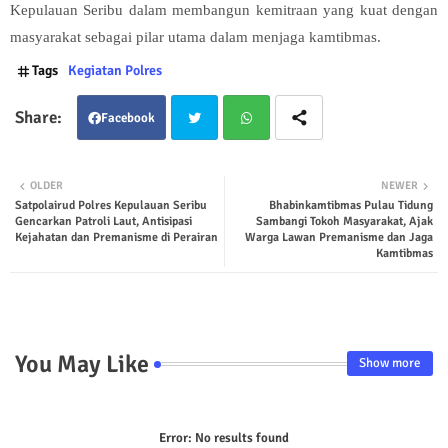
Kepulauan Seribu dalam membangun kemitraan yang kuat dengan
masyarakat sebagai pilar utama dalam menjaga kamtibmas.
Tags
Kegiatan Polres
Facebook
Twit
Wha
OLDER
NEWER
Satpolairud Polres Kepulauan Seribu
Bhabinkamtibmas Pulau Tidung
ter
tsap
Gencarkan Patroli Laut, Antisipasi
Sambangi Tokoh Masyarakat, Ajak
Kejahatan dan Premanisme di Perairan
Warga Lawan Premanisme dan Jaga
p
Kamtibmas
You May Like
Show more
Error:
No results found