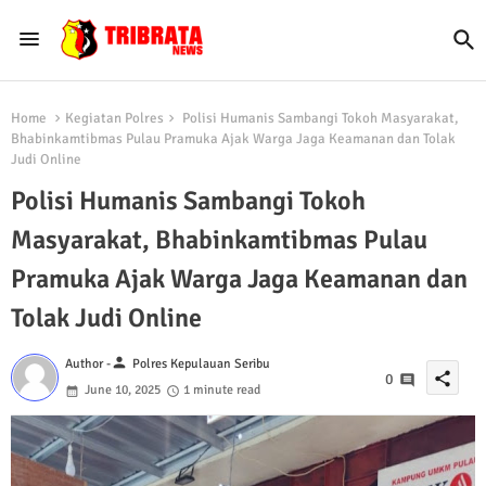
Home
Kegiatan Polres
Polisi Humanis Sambangi Tokoh Masyarakat,
Bhabinkamtibmas Pulau Pramuka Ajak Warga Jaga Keamanan dan Tolak
Judi Online
Polisi Humanis Sambangi Tokoh
Masyarakat, Bhabinkamtibmas Pulau
Pramuka Ajak Warga Jaga Keamanan dan
Tolak Judi Online
person
Author -
Polres Kepulauan Seribu
share
0
June 10, 2025
1 minute read