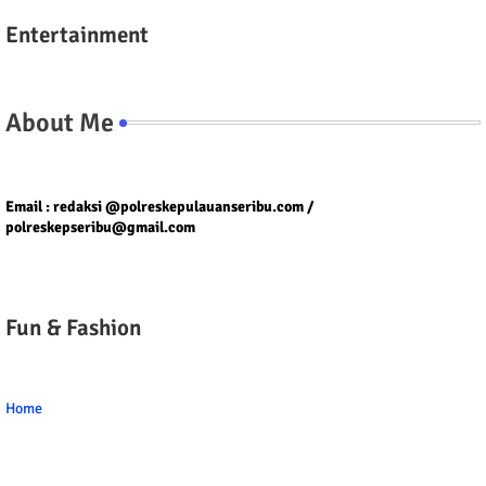
Entertainment
About Me
Tel/fax/WA : 081399667257 atau 021-29459802
Email : redaksi @polreskepulauanseribu.com /
polreskepseribu@gmail.com
Fun & Fashion
Home