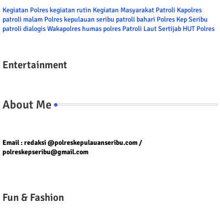
Kegiatan Polres
kegiatan rutin
Kegiatan Masyarakat
Patroli
Kapolres
patroli malam
Polres kepulauan seribu
patroli bahari
Polres Kep Seribu
patroli dialogis
Wakapolres
humas polres
Patroli Laut
Sertijab
HUT Polres
Entertainment
About Me
Tel/fax/WA : 081399667257 atau 021-29459802
Email : redaksi @polreskepulauanseribu.com /
polreskepseribu@gmail.com
Fun & Fashion