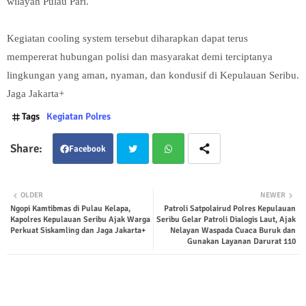
wilayah Pulau Pari.
Kegiatan cooling system tersebut diharapkan dapat terus
mempererat hubungan polisi dan masyarakat demi terciptanya
lingkungan yang aman, nyaman, dan kondusif di Kepulauan Seribu.
Jaga Jakarta+
Tags
Kegiatan Polres
Facebook
Twit
Wha
OLDER
NEWER
Ngopi Kamtibmas di Pulau Kelapa,
Patroli Satpolairud Polres Kepulauan
ter
tsap
Kapolres Kepulauan Seribu Ajak Warga
Seribu Gelar Patroli Dialogis Laut, Ajak
Perkuat Siskamling dan Jaga Jakarta+
Nelayan Waspada Cuaca Buruk dan
p
Gunakan Layanan Darurat 110