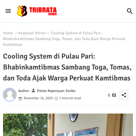
Home
Kegiatan Polres
Cooling System di Pulau Pari:
Bhabinkamtibmas Sambang Toga, Tomas, dan Toda Ajak Warga Perkuat
Kamtibmas
Cooling System di Pulau Pari:
Bhabinkamtibmas Sambang Toga, Tomas,
dan Toda Ajak Warga Perkuat Kamtibmas
person
Author -
Polres Kepulauan Seribu
share
0
November 16, 2025
1 minute read