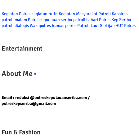
Kegiatan Polres
kegiatan rutin
Kegiatan Masyarakat
Patroli
Kapolres
patroli malam
Polres kepulauan seribu
patroli bahari
Polres Kep Seribu
patroli dialogis
Wakapolres
humas polres
Patroli Laut
Sertijab
HUT Polres
Entertainment
About Me
Tel/fax/WA : 081399667257 atau 021-29459802
Email : redaksi @polreskepulauanseribu.com /
polreskepseribu@gmail.com
Fun & Fashion