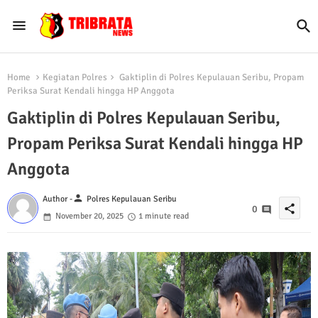
Home
Kegiatan Polres
Gaktiplin di Polres Kepulauan Seribu, Propam
Periksa Surat Kendali hingga HP Anggota
Gaktiplin di Polres Kepulauan Seribu,
Propam Periksa Surat Kendali hingga HP
Anggota
person
Author -
Polres Kepulauan Seribu
share
0
November 20, 2025
1 minute read