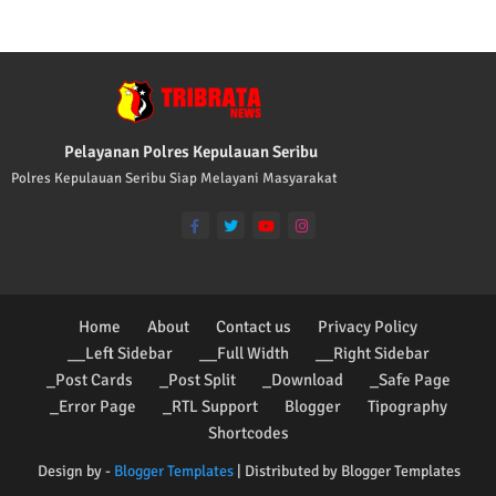
Pelayanan Polres Kepulauan Seribu
Polres Kepulauan Seribu Siap Melayani Masyarakat
Home
About
Contact us
Privacy Policy
__Left Sidebar
__Full Width
__Right Sidebar
_Post Cards
_Post Split
_Download
_Safe Page
_Error Page
_RTL Support
Blogger
Tipography
Shortcodes
Design by -
Blogger Templates
| Distributed by
Blogger Templates