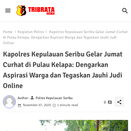
Home
Kegiatan Polres
Kapolres Kepulauan Seribu Gelar Jumat Curhat
di Pulau Kelapa: Dengarkan Aspirasi Warga dan Tegaskan Jauhi Judi
Online
Kapolres Kepulauan Seribu Gelar Jumat
Curhat di Pulau Kelapa: Dengarkan
Aspirasi Warga dan Tegaskan Jauhi Judi
Online
person
Author -
Polres Kepulauan Seribu
share
0
November 07, 2025
1 minute read