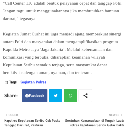
“Call Center 110 adalah bentuk pelayanan cepat dan tanggap Polri.
Jangan ragu untuk menggunakannya jika membutuhkan bantuan
darurat,” tegasnya.
Kegiatan Jumat Curhat ini juga menjadi ajang memperkuat sinergi
antara Polri dan masyarakat dalam mengamplifikasikan program
Kapolda Metro Jaya ‘Jaga Jakarta’. Melalui kebersamaan dan
komunikasi yang terbuka, diharapkan keamanan wilayah
Kepulauan Seribu semakin terjaga, serta masyarakat dapat
beraktivitas dengan aman, nyaman, dan tenteram.
Tags
Kegiatan Polres
Facebook
Twit
Wha
OLDER
NEWER
Kapolres Kepulauan Seribu Cek Posko
Sentuhan Kemanusiaan di Tengah Laut:
ter
tsap
Tanggap Darurat, Pastikan
Polres Kepulauan Seribu Gelar Bakti