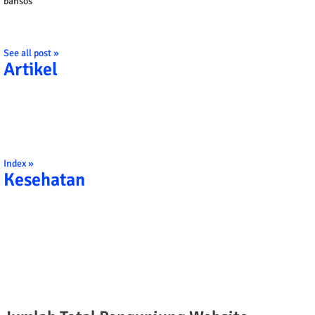
bansos
See all post »
Artikel
Index »
Kesehatan