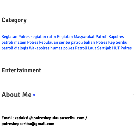
Category
Kegiatan Polres
kegiatan rutin
Kegiatan Masyarakat
Patroli
Kapolres
patroli malam
Polres kepulauan seribu
patroli bahari
Polres Kep Seribu
patroli dialogis
Wakapolres
humas polres
Patroli Laut
Sertijab
HUT Polres
Entertainment
About Me
Tel/fax/WA : 081399667257 atau 021-29459802
Email : redaksi @polreskepulauanseribu.com /
polreskepseribu@gmail.com