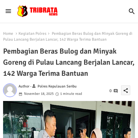
Home
Kegiatan Polres
Pembagian Beras Bulog dan Minyak Goreng di
Pulau Lancang Berjalan Lancar, 142 Warga Terima Bantuan
Pembagian Beras Bulog dan Minyak
Goreng di Pulau Lancang Berjalan Lancar,
142 Warga Terima Bantuan
person
Author -
Polres Kepulauan Seribu
share
0
November 18, 2025
1 minute read