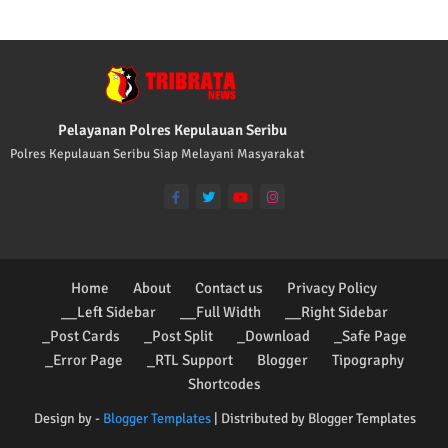
Pelayanan Polres Kepulauan Seribu
Polres Kepulauan Seribu Siap Melayani Masyarakat
Home
About
Contact us
Privacy Policy
__Left Sidebar
__Full Width
__Right Sidebar
_Post Cards
_Post Split
_Download
_Safe Page
_Error Page
_RTL Support
Blogger
Tipography
Shortcodes
Design by -
Blogger Templates
| Distributed by
Blogger Templates