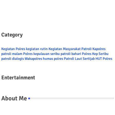
Category
Kegiatan Polres
kegiatan rutin
Kegiatan Masyarakat
Patroli
Kapolres
patroli malam
Polres kepulauan seribu
patroli bahari
Polres Kep Seribu
patroli dialogis
Wakapolres
humas polres
Patroli Laut
Sertijab
HUT Polres
Entertainment
About Me
Tel/fax/WA : 081399667257 atau 021-29459802