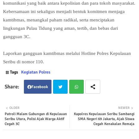
komunikasi yang baik antara kepolisian dan para tokoh masyarakat.
Kebersamaan ini sekaligus menjadi bentuk komitmen menjaga
kamtibmas, menangkal paham radikal, serta menciptakan
lingkungan Pulau Tidung yang aman, tertib, dan bebas dari
gangguan 3C.
Laporkan gangguan kamtibmas melalui Hotline Polres Kepulauan
Seribu di nomor 110.
Tags
Kegiatan Polres
Facebook
Twit
Wha
OLDER
NEWER
Patroli Malam Gabungan di Kepulauan
Kapolres Kepulauan Seribu Sambangi
ter
tsap
Seribu Utara, Polisi Ajak Warga Aktif
SMA Negeri 69 Jakarta, Ajak Siswa
Cegah 3C
Cegah Kenakalan Remaja
p