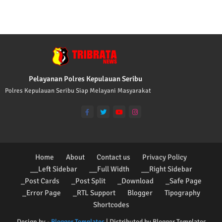
TRIBRATA KAMI POLISI INDONESIA: 1. BERBA
Pelayanan Polres Kepulauan Seribu
Polres Kepulauan Seribu Siap Melayani Masyarakat
Home
About
Contact us
Privacy Policy
__Left Sidebar
__Full Width
__Right Sidebar
_Post Cards
_Post Split
_Download
_Safe Page
_Error Page
_RTL Support
Blogger
Tipography
Shortcodes
Design by -
Blogger Templates
| Distributed by
Blogger Templates