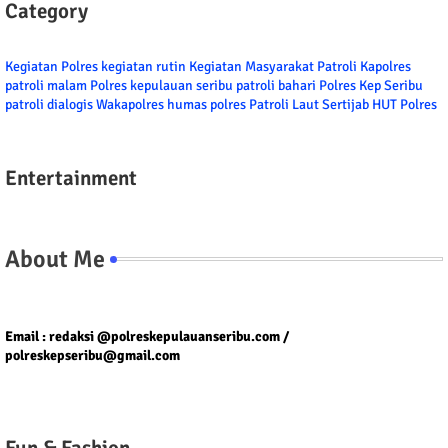
Category
Kegiatan Polres
kegiatan rutin
Kegiatan Masyarakat
Patroli
Kapolres
patroli malam
Polres kepulauan seribu
patroli bahari
Polres Kep Seribu
patroli dialogis
Wakapolres
humas polres
Patroli Laut
Sertijab
HUT Polres
Entertainment
About Me
Tel/fax/WA : 081399667257 atau 021-29459802
Email : redaksi @polreskepulauanseribu.com /
polreskepseribu@gmail.com