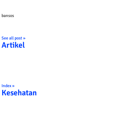
bansos
See all post »
Artikel
Index »
Kesehatan