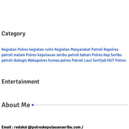
Category
Kegiatan Polres
kegiatan rutin
Kegiatan Masyarakat
Patroli
Kapolres
patroli malam
Polres kepulauan seribu
patroli bahari
Polres Kep Seribu
patroli dialogis
Wakapolres
humas polres
Patroli Laut
Sertijab
HUT Polres
Entertainment
About Me
Tel/fax/WA : 081399667257 atau 021-29459802
Email : redaksi @polreskepulauanseribu.com /