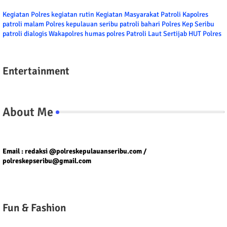
Kegiatan Polres
kegiatan rutin
Kegiatan Masyarakat
Patroli
Kapolres
patroli malam
Polres kepulauan seribu
patroli bahari
Polres Kep Seribu
patroli dialogis
Wakapolres
humas polres
Patroli Laut
Sertijab
HUT Polres
Entertainment
About Me
Tel/fax/WA : 081399667257 atau 021-29459802
Email : redaksi @polreskepulauanseribu.com /
polreskepseribu@gmail.com
Fun & Fashion