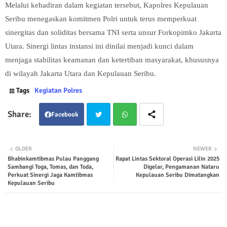
Melalui kehadiran dalam kegiatan tersebut, Kapolres Kepulauan
Seribu menegaskan komitmen Polri untuk terus memperkuat
sinergitas dan soliditas bersama TNI serta unsur Forkopimko Jakarta
Utara. Sinergi lintas instansi ini dinilai menjadi kunci dalam
menjaga stabilitas keamanan dan ketertiban masyarakat, khususnya
di wilayah Jakarta Utara dan Kepulauan Seribu.
Tags
Kegiatan Polres
Facebook
Twit
Wha
OLDER
NEWER
Bhabinkamtibmas Pulau Panggang
Rapat Lintas Sektoral Operasi Lilin 2025
ter
tsap
Sambangi Toga, Tomas, dan Toda,
Digelar, Pengamanan Nataru
Perkuat Sinergi Jaga Kamtibmas
Kepulauan Seribu Dimatangkan
p
Kepulauan Seribu