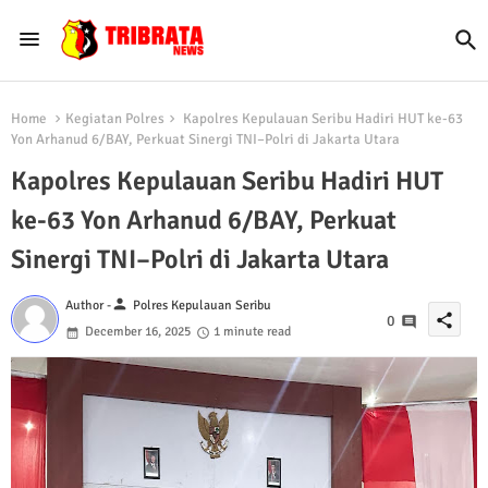
Home
Kegiatan Polres
Kapolres Kepulauan Seribu Hadiri HUT ke-63
Yon Arhanud 6/BAY, Perkuat Sinergi TNI–Polri di Jakarta Utara
Kapolres Kepulauan Seribu Hadiri HUT
ke-63 Yon Arhanud 6/BAY, Perkuat
Sinergi TNI–Polri di Jakarta Utara
person
Author -
Polres Kepulauan Seribu
share
0
December 16, 2025
1 minute read