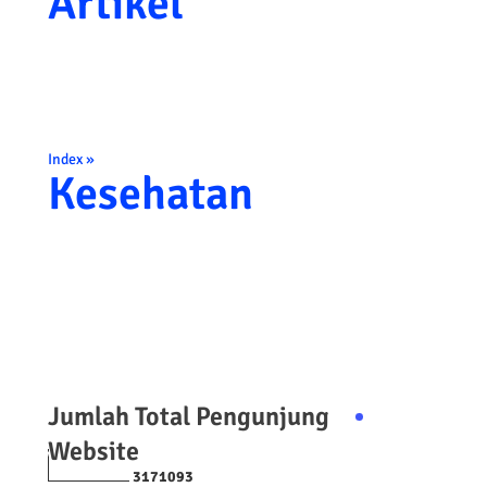
Artikel
Index »
Kesehatan
Jumlah Total Pengunjung
Website
3
1
7
1
0
9
3