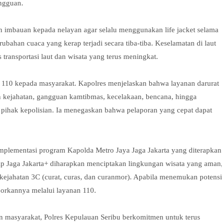
ngguan.
an imbauan kepada nelayan agar selalu menggunakan life jacket selama
ahan cuaca yang kerap terjadi secara tiba-tiba. Keselamatan di laut
as transportasi laut dan wisata yang terus meningkat.
er 110 kepada masyarakat. Kapolres menjelaskan bahwa layanan darurat
n kejahatan, gangguan kamtibmas, kecelakaan, bencana, hingga
 pihak kepolisian. Ia menegaskan bahwa pelaporan yang cepat dapat
ri implementasi program Kapolda Metro Jaya Jaga Jakarta yang diterapkan
ip Jaga Jakarta+ diharapkan menciptakan lingkungan wisata yang aman
 kejahatan 3C (curat, curas, dan curanmor). Apabila menemukan potensi
porkannya melalui layanan 110.
an masyarakat, Polres Kepulauan Seribu berkomitmen untuk terus