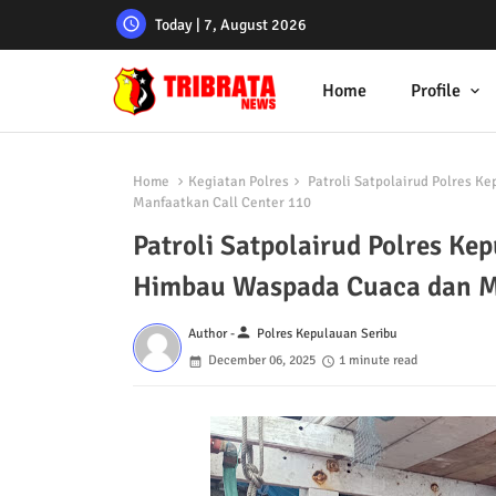
Today | 7, August 2026
Home
Profile
Home
Kegiatan Polres
Patroli Satpolairud Polres K
Manfaatkan Call Center 110
Patroli Satpolairud Polres Kep
Himbau Waspada Cuaca dan Ma
person
Author -
Polres Kepulauan Seribu
December 06, 2025
1 minute read