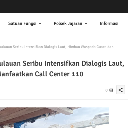
Satuan Fungsi
Polsek Jajaran
Informasi
epulauan Seribu Intensifkan Dialogis Laut, Himbau Waspada Cuaca dan
ulauan Seribu Intensifkan Dialogis Laut,
nfaatkan Call Center 110
share
0