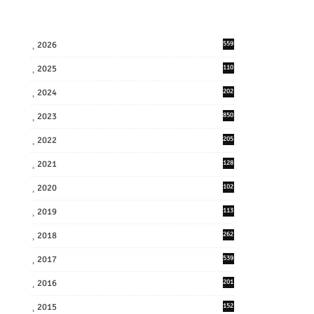
2026
559
2025
110
3
2024
202
8
2023
850
2022
205
9
2021
128
3
2020
102
7
2019
113
2
2018
262
6
2017
539
6
2016
201
1
2015
152