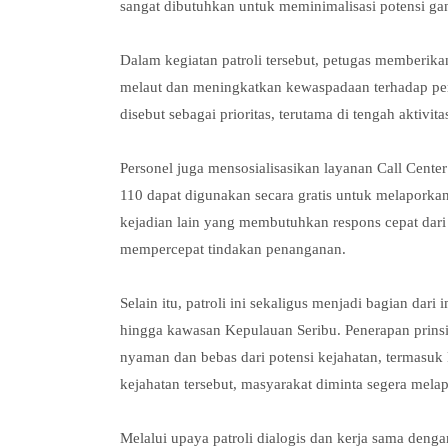
sangat dibutuhkan untuk meminimalisasi potensi ga
Dalam kegiatan patroli tersebut, petugas memberik
melaut dan meningkatkan kewaspadaan terhadap perub
disebut sebagai prioritas, terutama di tengah aktivit
Personel juga mensosialisasikan layanan Call Cent
110 dapat digunakan secara gratis untuk melaporka
kejadian lain yang membutuhkan respons cepat dari
mempercepat tindakan penanganan.
Selain itu, patroli ini sekaligus menjadi bagian da
hingga kawasan Kepulauan Seribu. Penerapan prins
nyaman dan bebas dari potensi kejahatan, termasuk
kejahatan tersebut, masyarakat diminta segera mela
Melalui upaya patroli dialogis dan kerja sama deng