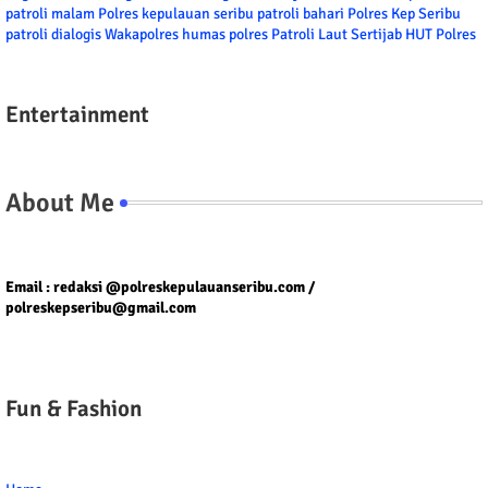
patroli malam
Polres kepulauan seribu
patroli bahari
Polres Kep Seribu
patroli dialogis
Wakapolres
humas polres
Patroli Laut
Sertijab
HUT Polres
Entertainment
About Me
Tel/fax/WA : 081399667257 atau 021-29459802
Email : redaksi @polreskepulauanseribu.com /
polreskepseribu@gmail.com
Fun & Fashion