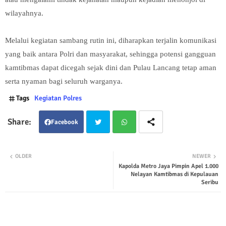
wilayahnya.
Melalui kegiatan sambang rutin ini, diharapkan terjalin komunikasi
yang baik antara Polri dan masyarakat, sehingga potensi gangguan
kamtibmas dapat dicegah sejak dini dan Pulau Lancang tetap aman
serta nyaman bagi seluruh warganya.
Tags
Kegiatan Polres
Facebook
Twit
Wha
OLDER
NEWER
Kapolda Metro Jaya Pimpin Apel 1.000
ter
tsap
Nelayan Kamtibmas di Kepulauan
Seribu
p