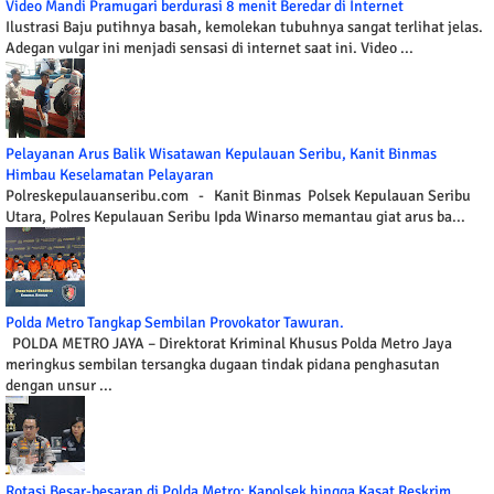
Video Mandi Pramugari berdurasi 8 menit Beredar di Internet
Ilustrasi Baju putihnya basah, kemolekan tubuhnya sangat terlihat jelas.
Adegan vulgar ini menjadi sensasi di internet saat ini. Video ...
Pelayanan Arus Balik Wisatawan Kepulauan Seribu, Kanit Binmas
Himbau Keselamatan Pelayaran
Polreskepulauanseribu.com - Kanit Binmas Polsek Kepulauan Seribu
Utara, Polres Kepulauan Seribu Ipda Winarso memantau giat arus ba...
Polda Metro Tangkap Sembilan Provokator Tawuran.
POLDA METRO JAYA – Direktorat Kriminal Khusus Polda Metro Jaya
meringkus sembilan tersangka dugaan tindak pidana penghasutan
dengan unsur ...
Rotasi Besar-besaran di Polda Metro: Kapolsek hingga Kasat Reskrim