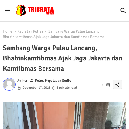
Home
Kegiatan Polres
Sambang Warga Pulau Lancang,
Bhabinkamtibmas Ajak Jaga Jakarta dan Kamtibmas Bersama
Sambang Warga Pulau Lancang,
Bhabinkamtibmas Ajak Jaga Jakarta dan
Kamtibmas Bersama
person
Author -
Polres Kepulauan Seribu
share
0
December 17, 2025
1 minute read