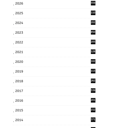
2026
559
2025
110
3
2024
202
8
2023
850
2022
205
9
2021
128
3
2020
102
7
2019
113
2
2018
262
6
2017
539
6
2016
201
1
2015
152
2014
371