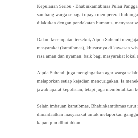
Kepulauan Seribu - Bhabinkamtibmas Pulau Panggan
sambang warga sebagai upaya mempererat hubungan a
dilakukan dengan pendekatan humanis, menyasar w
Dalam kesempatan tersebut, Aipda Suhendi mengaj
masyarakat (kamtibmas), khususnya di kawasan wisa
rasa aman dan nyaman, baik bagi masyarakat lokal
Aipda Suhendi juga mengingatkan agar warga selalu
melaporkan setiap kejadian mencurigakan. Ia men
jawab aparat kepolisian, tetapi juga membutuhkan k
Selain imbauan kamtibmas, Bhabinkamtibmas turut me
dimanfaatkan masyarakat untuk melaporkan ganggua
kapan pun dibutuhkan.