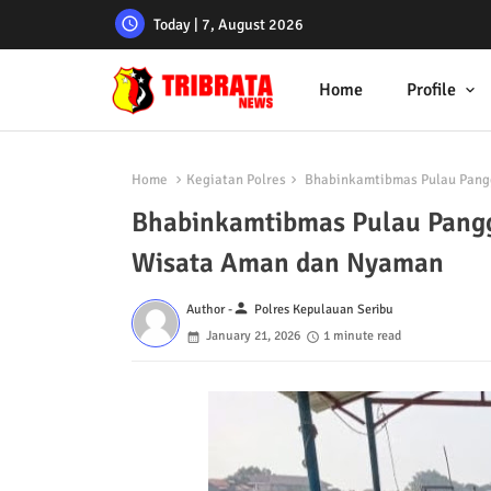
Today | 7, August 2026
Home
Profile
Home
Kegiatan Polres
Bhabinkamtibmas Pulau Pang
Bhabinkamtibmas Pulau Pang
Wisata Aman dan Nyaman
person
Author -
Polres Kepulauan Seribu
January 21, 2026
1 minute read