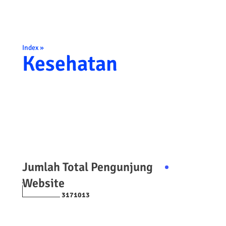
Index »
Kesehatan
Jumlah Total Pengunjung
Website
3
1
7
1
0
1
3