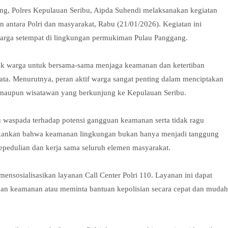
g, Polres Kepulauan Seribu, Aipda Suhendi melaksanakan kegiatan
ntara Polri dan masyarakat, Rabu (21/01/2026). Kegiatan ini
arga setempat di lingkungan permukiman Pulau Panggang.
ak warga untuk bersama-sama menjaga keamanan dan ketertiban
ta. Menurutnya, peran aktif warga sangat penting dalam menciptakan
 maupun wisatawan yang berkunjung ke Kepulauan Seribu.
 waspada terhadap potensi gangguan keamanan serta tidak ragu
ekankan bahwa keamanan lingkungan bukan hanya menjadi tanggung
epedulian dan kerja sama seluruh elemen masyarakat.
nsosialisasikan layanan Call Center Polri 110. Layanan ini dapat
n keamanan atau meminta bantuan kepolisian secara cepat dan mudah