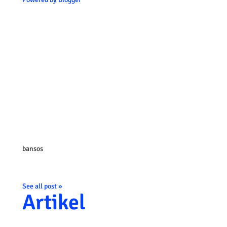
bansos
See all post »
Artikel