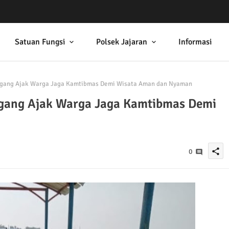
Satuan Fungsi
Polsek Jajaran
Informasi
gang Ajak Warga Jaga Kamtibmas Demi Wisata Aman dan Nyaman
gang Ajak Warga Jaga Kamtibmas Demi
share
0