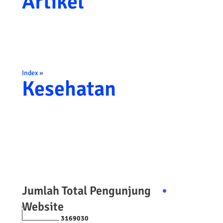
Artikel
Index »
Kesehatan
Jumlah Total Pengunjung
Website
3
1
6
9
0
3
0