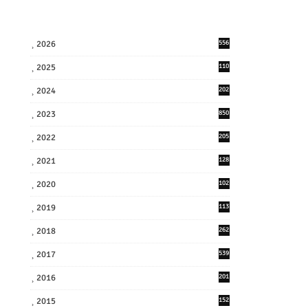
2026
556
2025
110
3
2024
202
8
2023
850
2022
205
9
2021
128
3
2020
102
7
2019
113
2
2018
262
6
2017
539
6
2016
201
1
2015
152