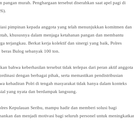
 pangan murah. Penghargaan tersebut diserahkan saat apel pagi di
6).
siasi pimpinan kepada anggota yang telah menunjukkan komitmen dan
tah, khususnya dalam menjaga ketahanan pangan dan membantu
erjangkau. Berkat kerja kolektif dan sinergi yang baik, Polres
i beras Bulog sebanyak 100 ton.
 bahwa keberhasilan tersebut tidak terlepas dari peran aktif anggota
rdinasi dengan berbagai pihak, serta memastikan pendistribusian
hwa kehadiran Polri di tengah masyarakat tidak hanya dalam konteks
sial yang nyata dan berdampak langsung.
Polres Kepulauan Seribu, mampu hadir dan memberi solusi bagi
tahankan dan menjadi motivasi bagi seluruh personel untuk meningkatka