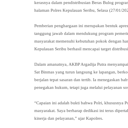
kerasnya dalam pendistribusian Beras Bulog program
halaman Polres Kepulauan Seribu, Selasa (27/01/202
Pemberian penghargaan ini merupakan bentuk apre
tanggung jawab dalam mendukung program pemerin
masyarakat memenuhi kebutuhan pokok dengan harga t
Kepulauan Seribu berhasil mencapai target distribus
Dalam amanatnya, AKBP Argadija Putra menyampaikan
Sat Binmas yang turun langsung ke lapangan, berkoo
berjalan tepat sasaran dan tertib. Ia menegaskan ba
penegakan hukum, tetapi juga melalui pelayanan so
“Capaian ini adalah bukti bahwa Polri, khususnya 
masyarakat. Saya berharap dedikasi ini terus diper
kinerja dan pelayanan,” ujar Kapolres.