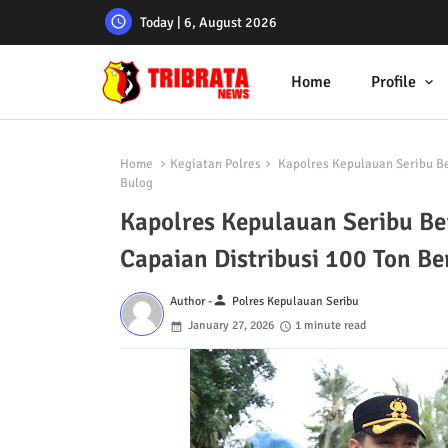
Today | 6, August 2026
Home
Profile
Home
Kegiatan Polres
Kapolres Kepulauan Seribu Be
Bulog
Kapolres Kepulauan Seribu Be
Capaian Distribusi 100 Ton Be
person
Author -
Polres Kepulauan Seribu
January 27, 2026
1 minute read