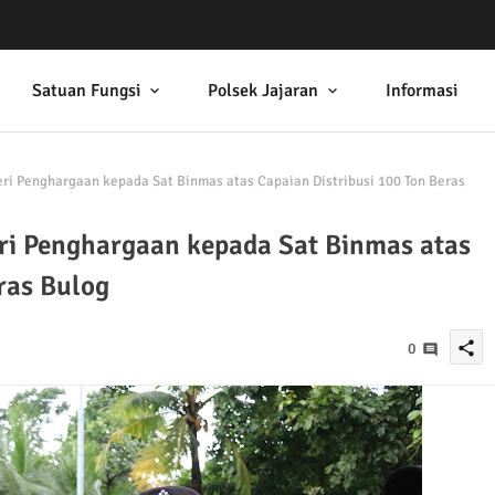
Satuan Fungsi
Polsek Jajaran
Informasi
ri Penghargaan kepada Sat Binmas atas Capaian Distribusi 100 Ton Beras
ri Penghargaan kepada Sat Binmas atas
ras Bulog
share
0