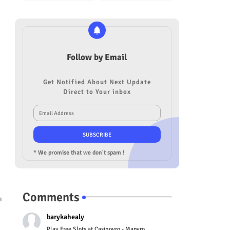
Follow by Email
Get Notified About Next Update
Direct to Your inbox
* We promise that we don't spam !
Comments
n
barykahealy
Play Free Slots at Casinoyro - Mapyro