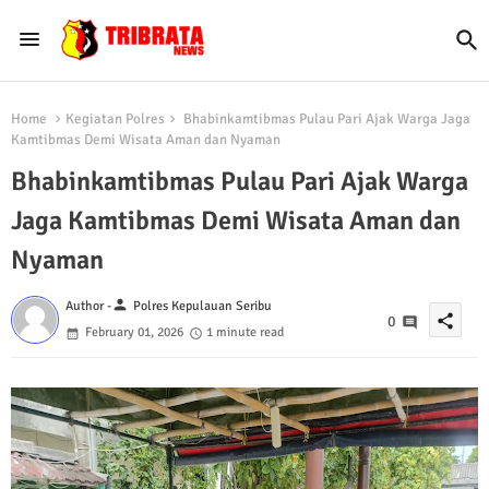
Home
Kegiatan Polres
Bhabinkamtibmas Pulau Pari Ajak Warga Jaga
Kamtibmas Demi Wisata Aman dan Nyaman
Bhabinkamtibmas Pulau Pari Ajak Warga
Jaga Kamtibmas Demi Wisata Aman dan
Nyaman
person
Author -
Polres Kepulauan Seribu
share
0
February 01, 2026
1 minute read