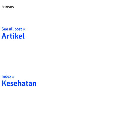
bansos
See all post »
Artikel
Index »
Kesehatan