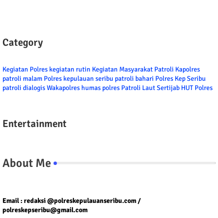
Category
Kegiatan Polres
kegiatan rutin
Kegiatan Masyarakat
Patroli
Kapolres
patroli malam
Polres kepulauan seribu
patroli bahari
Polres Kep Seribu
patroli dialogis
Wakapolres
humas polres
Patroli Laut
Sertijab
HUT Polres
Entertainment
About Me
Tel/fax/WA : 081399667257 atau 021-29459802
Email : redaksi @polreskepulauanseribu.com /
polreskepseribu@gmail.com