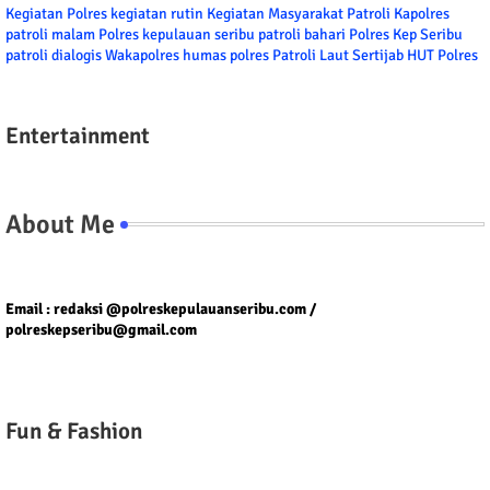
Kegiatan Polres
kegiatan rutin
Kegiatan Masyarakat
Patroli
Kapolres
patroli malam
Polres kepulauan seribu
patroli bahari
Polres Kep Seribu
patroli dialogis
Wakapolres
humas polres
Patroli Laut
Sertijab
HUT Polres
Entertainment
About Me
Tel/fax/WA : 081399667257 atau 021-29459802
Email : redaksi @polreskepulauanseribu.com /
polreskepseribu@gmail.com
Fun & Fashion