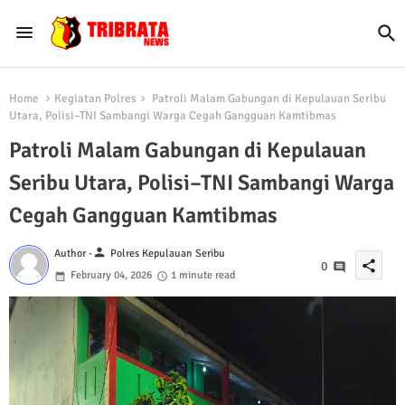
Home
Kegiatan Polres
Patroli Malam Gabungan di Kepulauan Seribu
Utara, Polisi–TNI Sambangi Warga Cegah Gangguan Kamtibmas
Patroli Malam Gabungan di Kepulauan
Seribu Utara, Polisi–TNI Sambangi Warga
Cegah Gangguan Kamtibmas
person
Author -
Polres Kepulauan Seribu
share
0
February 04, 2026
1 minute read