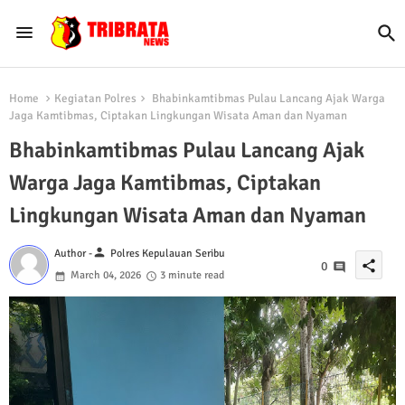
Home
Kegiatan Polres
Bhabinkamtibmas Pulau Lancang Ajak Warga
Jaga Kamtibmas, Ciptakan Lingkungan Wisata Aman dan Nyaman
Bhabinkamtibmas Pulau Lancang Ajak
Warga Jaga Kamtibmas, Ciptakan
Lingkungan Wisata Aman dan Nyaman
person
Author -
Polres Kepulauan Seribu
share
0
March 04, 2026
3 minute read