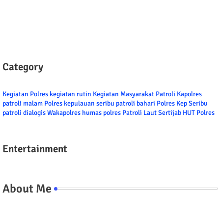
Category
Kegiatan Polres
kegiatan rutin
Kegiatan Masyarakat
Patroli
Kapolres
patroli malam
Polres kepulauan seribu
patroli bahari
Polres Kep Seribu
patroli dialogis
Wakapolres
humas polres
Patroli Laut
Sertijab
HUT Polres
Entertainment
About Me
Tel/fax/WA : 081399667257 atau 021-29459802