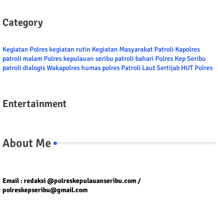
Category
Kegiatan Polres
kegiatan rutin
Kegiatan Masyarakat
Patroli
Kapolres
patroli malam
Polres kepulauan seribu
patroli bahari
Polres Kep Seribu
patroli dialogis
Wakapolres
humas polres
Patroli Laut
Sertijab
HUT Polres
Entertainment
About Me
Tel/fax/WA : 081399667257 atau 021-29459802
Email : redaksi @polreskepulauanseribu.com /
polreskepseribu@gmail.com