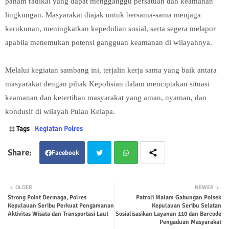
paham radikal yang dapat mengganggu persatuan dan keamanan
lingkungan. Masyarakat diajak untuk bersama-sama menjaga
kerukunan, meningkatkan kepedulian sosial, serta segera melapor
apabila menemukan potensi gangguan keamanan di wilayahnya.
Melalui kegiatan sambang ini, terjalin kerja sama yang baik antara
masyarakat dengan pihak Kepolisian dalam menciptakan situasi
keamanan dan ketertiban masyarakat yang aman, nyaman, dan
kondusif di wilayah Pulau Kelapa.
Tags
Kegiatan Polres
Facebook
Twit
Wha
OLDER
NEWER
Strong Point Dermaga, Polres
Patroli Malam Gabungan Polsek
ter
tsap
Kepulauan Seribu Perkuat Pengamanan
Kepulauan Seribu Selatan
Aktivitas Wisata dan Transportasi Laut
Sosialisasikan Layanan 110 dan Barcode
p
Pengaduan Masyarakat