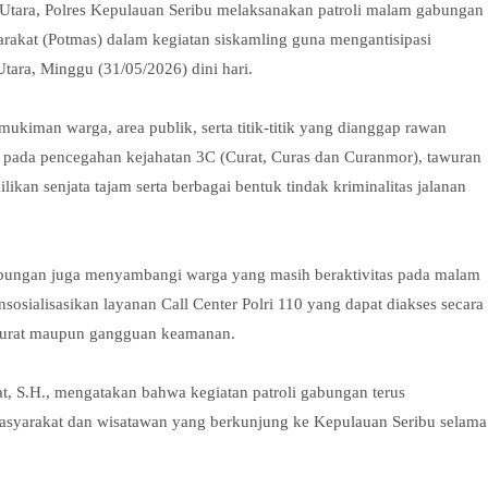
 Utara, Polres Kepulauan Seribu melaksanakan patroli malam gabungan
arakat (Potmas) dalam kegiatan siskamling guna mengantisipasi
ara, Minggu (31/05/2026) dini hari.
rmukiman warga, area publik, serta titik-titik yang dianggap rawan
an pada pencegahan kejahatan 3C (Curat, Curas dan Curanmor), tawuran
ikan senjata tajam serta berbagai bentuk tindak kriminalitas jalanan
abungan juga menyambangi warga yang masih beraktivitas pada malam
sialisasikan layanan Call Center Polri 110 yang dapat diakses secara
arurat maupun gangguan keamanan.
t, S.H., mengatakan bahwa kegiatan patroli gabungan terus
asyarakat dan wisatawan yang berkunjung ke Kepulauan Seribu selama