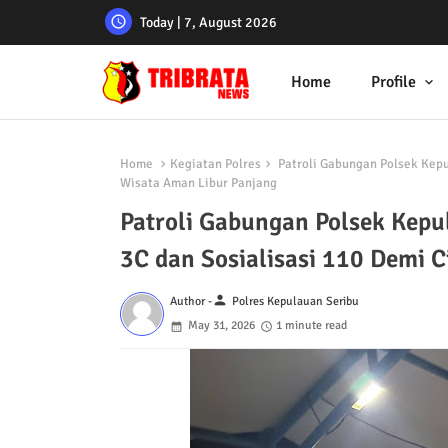
Today | 7, August 2026
Home
Profile
Home
Kegiatan Polres
Patroli Gabungan Polsek Kepu
Wisata Aman Libur Panjang
Patroli Gabungan Polsek Kepu
3C dan Sosialisasi 110 Demi 
person
Author -
Polres Kepulauan Seribu
May 31, 2026
1 minute read