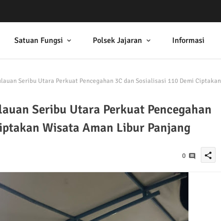
Satuan Fungsi
Polsek Jajaran
Informasi
lauan Seribu Utara Perkuat Pencegahan 3C dan Sosialisasi 110 Demi Ciptakan
lauan Seribu Utara Perkuat Pencegahan
Ciptakan Wisata Aman Libur Panjang
share
0