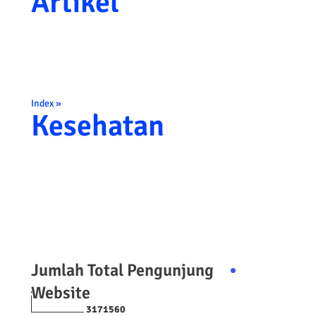
Artikel
Index »
Kesehatan
Jumlah Total Pengunjung
Website
3
1
7
1
5
6
0