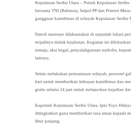
Kepulauan Seribu Utara – Polsek Kepulauan Seribu
bersama TNI (Babinsa), Satpol PP dan Potensi Masy
gangguan kamtibmas di wilayah Kepulauan Seribu Ut
Patroli stasioner dilaksanakan di sejumlah lokasi pe
terjadinya tindak kejahatan. Kegiatan ini difokusk
remaja, aksi begal, penyalahgunaan narkoba, kepemil
lainnya.
Selain melakukan pemantauan wilayah, personel g
hari untuk memberikan imbauan kamtibmas dan menso
gratis selama 24 jam untuk melaporkan kejadian d
Kapolsek Kepulauan Seribu Utara, Iptu Yoyo Hidaya
ditingkatkan guna memberikan rasa aman kepada m
libur panjang.