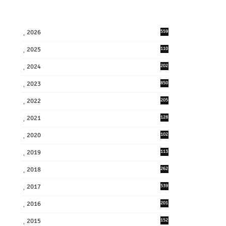
2026
559
2025
110
3
2024
202
8
2023
850
2022
205
9
2021
128
3
2020
102
7
2019
113
2
2018
262
6
2017
539
6
2016
201
1
2015
152