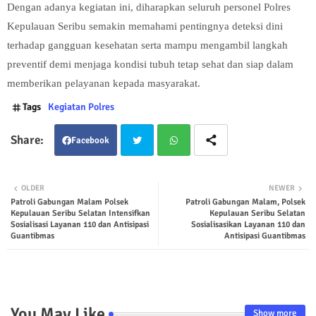
Dengan adanya kegiatan ini, diharapkan seluruh personel Polres
Kepulauan Seribu semakin memahami pentingnya deteksi dini
terhadap gangguan kesehatan serta mampu mengambil langkah
preventif demi menjaga kondisi tubuh tetap sehat dan siap dalam
memberikan pelayanan kepada masyarakat.
Tags
Kegiatan Polres
Facebook
Twit
Wha
OLDER
NEWER
Patroli Gabungan Malam Polsek
Patroli Gabungan Malam, Polsek
ter
tsap
Kepulauan Seribu Selatan Intensifkan
Kepulauan Seribu Selatan
Sosialisasi Layanan 110 dan Antisipasi
Sosialisasikan Layanan 110 dan
p
Guantibmas
Antisipasi Guantibmas
You May Like
Show more