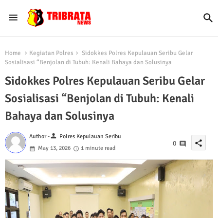
Home
Kegiatan Polres
Sidokkes Polres Kepulauan Seribu Gelar
Sosialisasi “Benjolan di Tubuh: Kenali Bahaya dan Solusinya
Sidokkes Polres Kepulauan Seribu Gelar
Sosialisasi “Benjolan di Tubuh: Kenali
Bahaya dan Solusinya
person
Author -
Polres Kepulauan Seribu
share
0
May 13, 2026
1 minute read