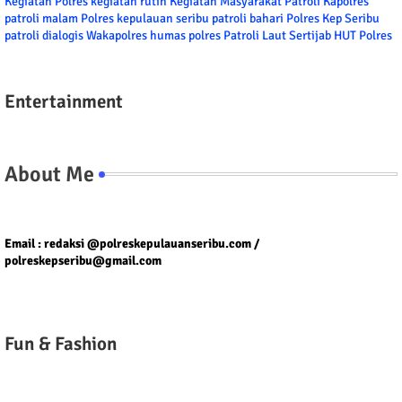
Kegiatan Polres
kegiatan rutin
Kegiatan Masyarakat
Patroli
Kapolres
patroli malam
Polres kepulauan seribu
patroli bahari
Polres Kep Seribu
patroli dialogis
Wakapolres
humas polres
Patroli Laut
Sertijab
HUT Polres
Entertainment
About Me
Tel/fax/WA : 081399667257 atau 021-29459802
Email : redaksi @polreskepulauanseribu.com /
polreskepseribu@gmail.com
Fun & Fashion