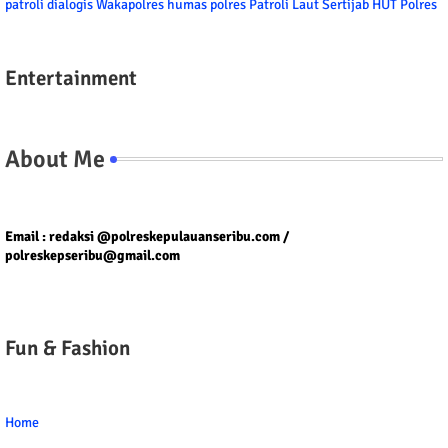
patroli dialogis
Wakapolres
humas polres
Patroli Laut
Sertijab
HUT Polres
Entertainment
About Me
Tel/fax/WA : 081399667257 atau 021-29459802
Email : redaksi @polreskepulauanseribu.com /
polreskepseribu@gmail.com
Fun & Fashion
Home