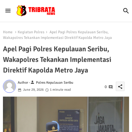
Home
Kegiatan Polres
Apel Pagi Polres Kepulauan Seribu,
Wakapolres Tekankan Implementasi Direktif Kapolda Metro Jaya
Apel Pagi Polres Kepulauan Seribu,
Wakapolres Tekankan Implementasi
Direktif Kapolda Metro Jaya
person
Author -
Polres Kepulauan Seribu
share
0
June 29, 2026
1 minute read