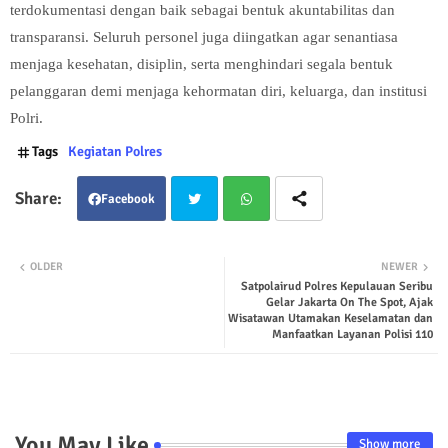
terdokumentasi dengan baik sebagai bentuk akuntabilitas dan
transparansi. Seluruh personel juga diingatkan agar senantiasa
menjaga kesehatan, disiplin, serta menghindari segala bentuk
pelanggaran demi menjaga kehormatan diri, keluarga, dan institusi
Polri.
Tags
Kegiatan Polres
Facebook
Twit
Wha
OLDER
NEWER
Satpolairud Polres Kepulauan Seribu
ter
tsap
Gelar Jakarta On The Spot, Ajak
Wisatawan Utamakan Keselamatan dan
p
Manfaatkan Layanan Polisi 110
You May Like
Show more