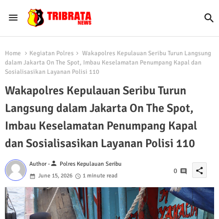
Home
Kegiatan Polres
Wakapolres Kepulauan Seribu Turun Langsung
dalam Jakarta On The Spot, Imbau Keselamatan Penumpang Kapal dan
Sosialisasikan Layanan Polisi 110
Wakapolres Kepulauan Seribu Turun
Langsung dalam Jakarta On The Spot,
Imbau Keselamatan Penumpang Kapal
dan Sosialisasikan Layanan Polisi 110
person
Author -
Polres Kepulauan Seribu
share
0
June 15, 2026
1 minute read