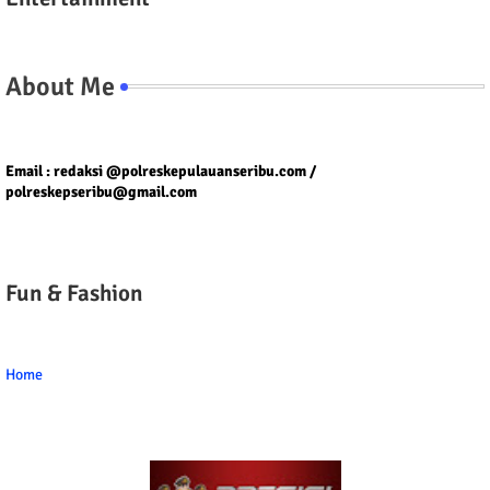
About Me
Tel/fax/WA : 081399667257 atau 021-29459802
Email : redaksi @polreskepulauanseribu.com /
polreskepseribu@gmail.com
Fun & Fashion
Home