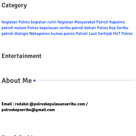
Category
Kegiatan Polres
kegiatan rutin
Kegiatan Masyarakat
Patroli
Kapolres
patroli malam
Polres kepulauan seribu
patroli bahari
Polres Kep Seribu
patroli dialogis
Wakapolres
humas polres
Patroli Laut
Sertijab
HUT Polres
Entertainment
About Me
Tel/fax/WA : 081399667257 atau 021-29459802
Email : redaksi @polreskepulauanseribu.com /
polreskepseribu@gmail.com