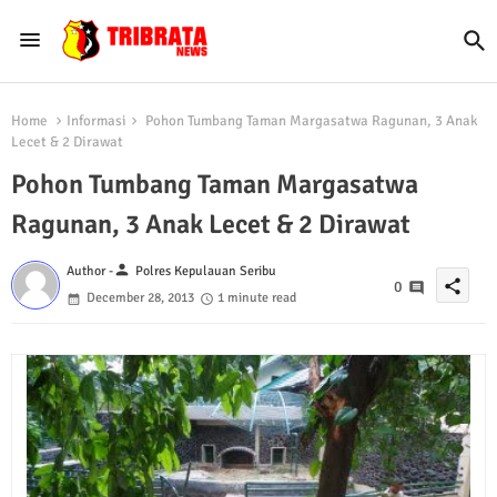
Home
Informasi
Pohon Tumbang Taman Margasatwa Ragunan, 3 Anak
Lecet & 2 Dirawat
Pohon Tumbang Taman Margasatwa
Ragunan, 3 Anak Lecet & 2 Dirawat
person
Author -
Polres Kepulauan Seribu
share
0
December 28, 2013
1 minute read