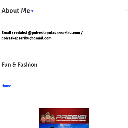
About Me
Tel/fax/WA : 081399667257 atau 021-29459802
Email : redaksi @polreskepulauanseribu.com /
polreskepseribu@gmail.com
Fun & Fashion
Home