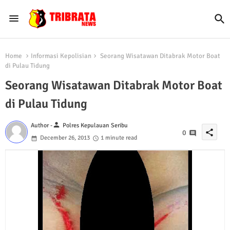
Home
Informasi Kepolisian
Seorang Wisatawan Ditabrak Motor Boat
di Pulau Tidung
Seorang Wisatawan Ditabrak Motor Boat
di Pulau Tidung
person
Author -
Polres Kepulauan Seribu
share
0
December 26, 2013
1 minute read