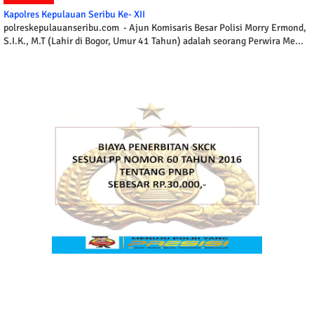
Kapolres Kepulauan Seribu Ke- XII
polreskepulauanseribu.com - Ajun Komisaris Besar Polisi Morry Ermond,
S.I.K., M.T (Lahir di Bogor, Umur 41 Tahun) adalah seorang Perwira Me...