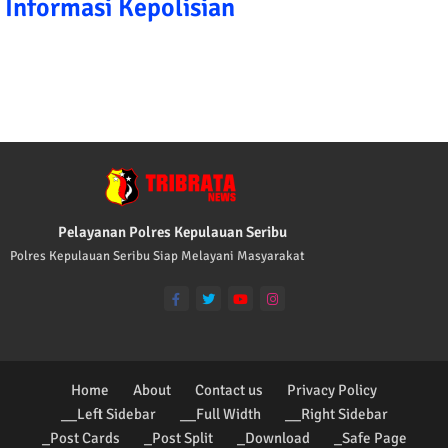
Informasi Kepolisian
TRIBRATA KAMI POLISI INDONESIA: 1. B
Pelayanan Polres Kepulauan Seribu
Polres Kepulauan Seribu Siap Melayani Masyarakat
Home
About
Contact us
Privacy Policy
__Left Sidebar
__Full Width
__Right Sidebar
_Post Cards
_Post Split
_Download
_Safe Page