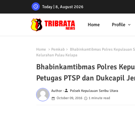
Today | 8, August 2026
Home
Profile
Home
Pemkab
Bhabinkamtibmas Polres Kepulauan Se
Kelurahan Pulau Kelapa
Bhabinkamtibmas Polres Kepul
Petugas PTSP dan Dukcapil Je
person
Author -
Polsek Kepulauan Seribu Utara
October 09, 2016
1 minute read