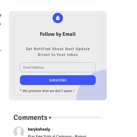
a
k
Follow by Email
,
Get Notified About Next Update
Direct to Your inbox
* We promise that we don't spam !
Comments
barykahealy
Play Free Slots at Casinoyro - Mapyro