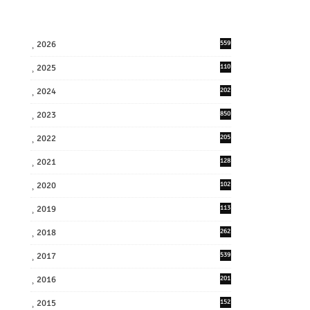
2026
559
2025
110
3
2024
202
8
2023
850
2022
205
9
2021
128
3
2020
102
7
2019
113
2
2018
262
6
2017
539
6
2016
201
1
2015
152