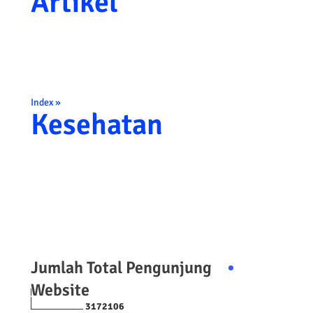
Artikel
Index »
Kesehatan
Jumlah Total Pengunjung
Website
3
1
7
2
1
0
6