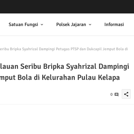
Satuan Fungsi
Polsek Jajaran
Informasi
ribu Bripka Syahrizal Dampingi Petugas PTSP dan Dukcapil Jemput Bola di
auan Seribu Bripka Syahrizal Dampingi
mput Bola di Kelurahan Pulau Kelapa
share
0