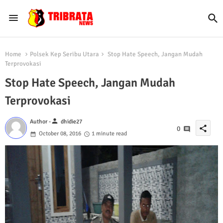
Home
Polsek Kep Seribu Utara
Stop Hate Speech, Jangan Mudah
Terprovokasi
Stop Hate Speech, Jangan Mudah
Terprovokasi
person
Author -
dhidie27
share
0
October 08, 2016
1 minute read