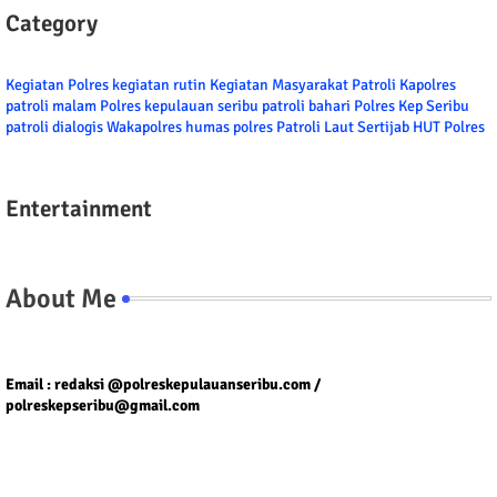
Category
Kegiatan Polres
kegiatan rutin
Kegiatan Masyarakat
Patroli
Kapolres
patroli malam
Polres kepulauan seribu
patroli bahari
Polres Kep Seribu
patroli dialogis
Wakapolres
humas polres
Patroli Laut
Sertijab
HUT Polres
Entertainment
About Me
Tel/fax/WA : 081399667257 atau 021-29459802
Email : redaksi @polreskepulauanseribu.com /
polreskepseribu@gmail.com