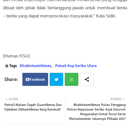
dibuat oleh pihak tidak bertanggung jawab untuk membuat berita
– berita yang dapat memprovokasi masyarakat.” Kata Sidik.
(Humas KSU)
Tags
Bhabinkamtibmas
Polsek Kep Seribu Utara
Facebook
Twit
Wha
OLDER
NEWER
Patroli Malam Cegah Guantibmas Dan
Bhabinkamtibmas Pulau Panggang
ter
tsap
Ciptakan Sitkamtibmas Yang Kondusif
Polres Kepulauan Seribu Ajak Seluruh
Masyarakat Untuk Turut Serta
p
Mensukseskan Jalannya Pilkada 2017