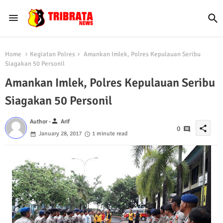
Home
Kegiatan Polres
Amankan Imlek, Polres Kepulauan Seribu
Siagakan 50 Personil
Amankan Imlek, Polres Kepulauan Seribu
Siagakan 50 Personil
person
Author -
Arif
share
0
January 28, 2017
1 minute read