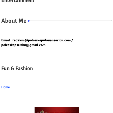
Entertainment
About Me
Tel/fax/WA : 081399667257 atau 021-29459802
Email : redaksi @polreskepulauanseribu.com /
polreskepseribu@gmail.com
Fun & Fashion
Home