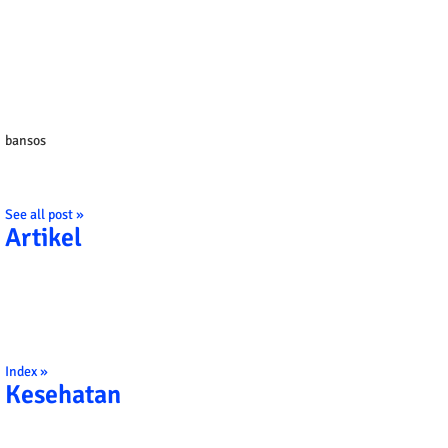
bansos
See all post »
Artikel
Index »
Kesehatan