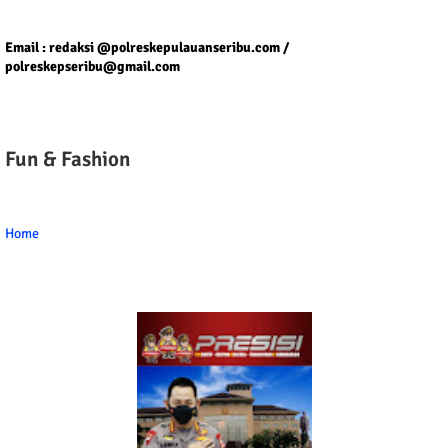
Tel/fax/WA : 081399667257 atau 021-29459802
Email : redaksi @polreskepulauanseribu.com /
polreskepseribu@gmail.com
Fun & Fashion
Home