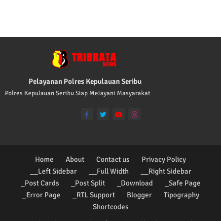
TRIBRATA KAMI POLISI INDONESIA: 1. BERBAKT
Pelayanan Polres Kepulauan Seribu
Polres Kepulauan Seribu Siap Melayani Masyarakat
Home
About
Contact us
Privacy Policy
__Left Sidebar
__Full Width
__Right Sidebar
_Post Cards
_Post Split
_Download
_Safe Page
_Error Page
_RTL Support
Blogger
Tipography
Shortcodes