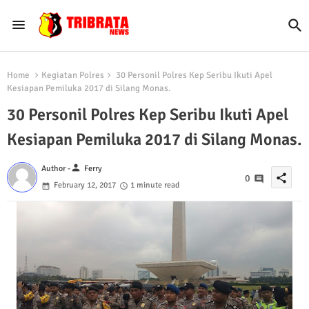
Home
Kegiatan Polres
30 Personil Polres Kep Seribu Ikuti Apel
Kesiapan Pemiluka 2017 di Silang Monas.
30 Personil Polres Kep Seribu Ikuti Apel
Kesiapan Pemiluka 2017 di Silang Monas.
person
Author -
Ferry
share
0
February 12, 2017
1 minute read