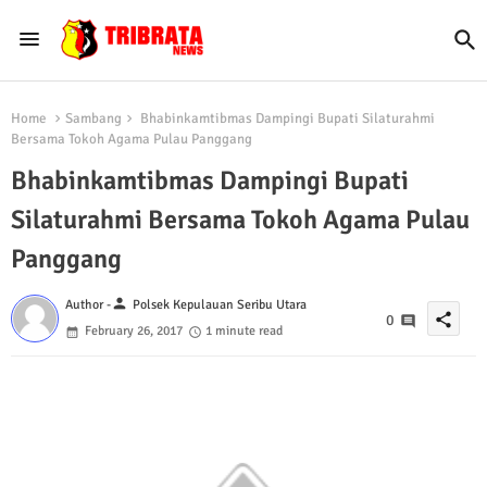
Home
Sambang
Bhabinkamtibmas Dampingi Bupati Silaturahmi
Bersama Tokoh Agama Pulau Panggang
Bhabinkamtibmas Dampingi Bupati
Silaturahmi Bersama Tokoh Agama Pulau
Panggang
person
Author -
Polsek Kepulauan Seribu Utara
share
0
February 26, 2017
1 minute read