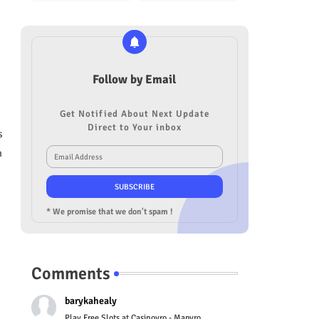
Follow by Email
Get Notified About Next Update
Direct to Your inbox
s
m
* We promise that we don't spam !
Comments
barykahealy
Play Free Slots at Casinoyro - Mapyro