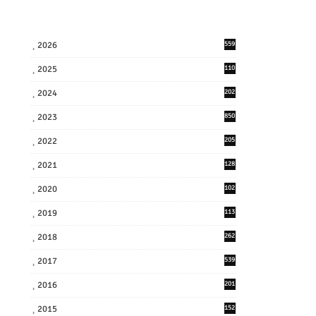
2026
559
2025
110
3
2024
202
8
2023
850
2022
205
9
2021
128
3
2020
102
7
2019
113
2
2018
262
6
2017
539
6
2016
201
1
2015
152