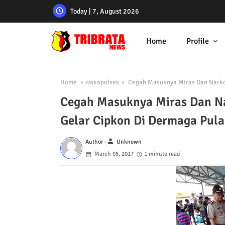
Today | 7, August 2026
Home
Profile
Home
wakapolsek
Cegah Masuknya Miras Dan Narkob
Cegah Masuknya Miras Dan Na
Gelar Cipkon Di Dermaga Pula
person
Author -
Unknown
March 05, 2017
1 minute read