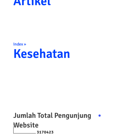
Artikel
Index »
Kesehatan
Jumlah Total Pengunjung
Website
3
1
7
0
4
2
3