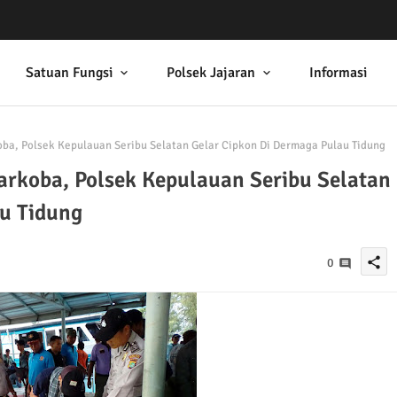
Satuan Fungsi
Polsek Jajaran
Informasi
a, Polsek Kepulauan Seribu Selatan Gelar Cipkon Di Dermaga Pulau Tidung
rkoba, Polsek Kepulauan Seribu Selatan
u Tidung
share
0