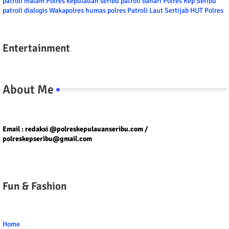
patroli malam
Polres kepulauan seribu
patroli bahari
Polres Kep Seribu
patroli dialogis
Wakapolres
humas polres
Patroli Laut
Sertijab
HUT Polres
Entertainment
About Me
Tel/fax/WA : 081399667257 atau 021-29459802
Email : redaksi @polreskepulauanseribu.com /
polreskepseribu@gmail.com
Fun & Fashion
Home