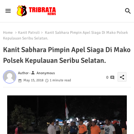
Home
Kanit Patroli
Kanit Sabhara Pimpin Apel Siaga Di Mako Polsek
Kepulauan Seribu Selatan.
Kanit Sabhara Pimpin Apel Siaga Di Mako
Polsek Kepulauan Seribu Selatan.
person
Author -
Anonymous
share
0
May 15, 2018
1 minute read