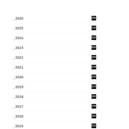
2026
556
2025
110
3
2024
202
8
2023
850
2022
205
9
2021
128
3
2020
102
7
2019
113
2
2018
262
6
2017
539
6
2016
201
1
2015
152