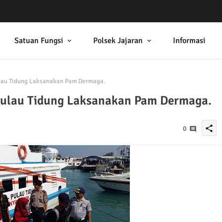
Satuan Fungsi
Polsek Jajaran
Informasi
lau Tidung Laksanakan Pam Dermaga.
Pulau Tidung Laksanakan Pam Dermaga.
share
0