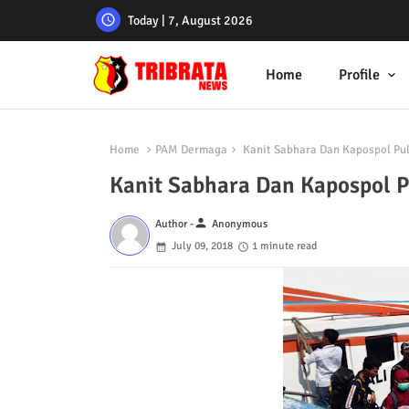
Today | 7, August 2026
Home
Profile
Home
PAM Dermaga
Kanit Sabhara Dan Kapospol Pu
Kanit Sabhara Dan Kapospol 
person
Author -
Anonymous
July 09, 2018
1 minute read