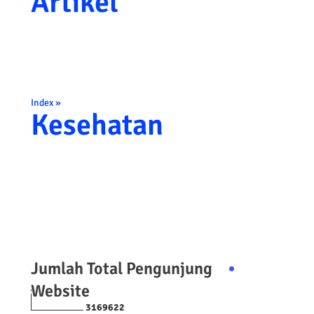
Artikel
Index »
Kesehatan
Jumlah Total Pengunjung
Website
3
1
6
9
6
2
2