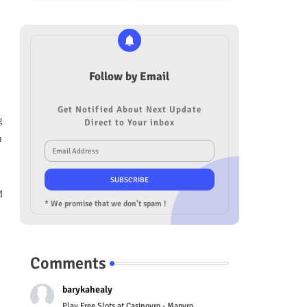
Follow by Email
Get Notified About Next Update
g
Direct to Your inbox
u
M
* We promise that we don't spam !
Comments
barykahealy
Play Free Slots at Casinoyro - Mapyro